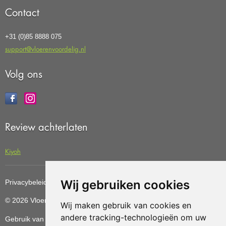
Contact
+31 (0)85 8888 075
support@vloerenvoordelig.nl
Volg ons
Review achterlaten
Kiyoh
Wij gebruiken cookies
Privacybeleid
Cookiebeleid
Update cookies preferences
© 2026 Vloerenvoordelig
Deze website is ontwikkeld door AGN
Wij maken gebruik van cookies en
andere tracking-technologieën om uw
Gebruik van deze site betekent dat u de
algemene voorwaarden