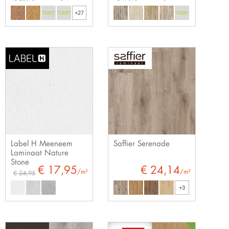
+27
Label H Meeneem
Saffier Serenade
Laminaat Nature
Stone
€ 17,95
€ 24,14
/m²
/m²
€ 24,95
+3