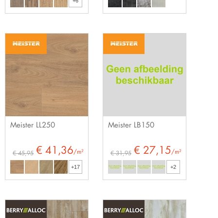
+6
Meister LL250
Meister LB150
€ 41,36
€ 27,15
/m²
/m²
€ 45,95
€ 31,95
+17
+2