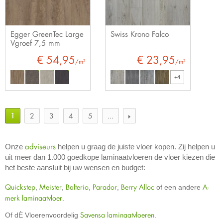
Egger GreenTec Large
Swiss Krono Falco
Vgroef 7,5 mm
€ 54,95
€ 23,95
/m²
/m²
+4
1
2
3
4
5
...
adviseurs
Onze
helpen u graag de juiste vloer kopen. Zij helpen u
uit meer dan 1.000 goedkope laminaatvloeren de vloer kiezen die
het beste aansluit bij uw wensen en budget:
Quickstep
Meister
Balterio
Parador
Berry Alloc
A-
,
,
,
,
of een andere
merk laminaatvloer
.
Savensa laminaatvloeren
Of dÈ Vloerenvoordelig
.