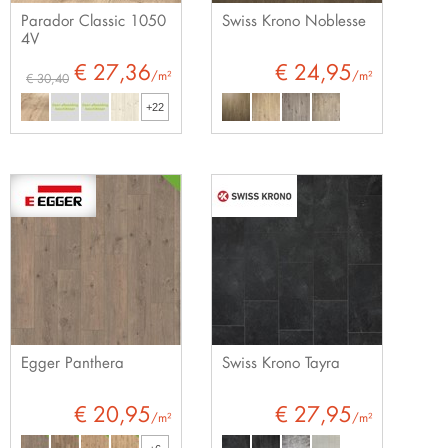
Parador Classic 1050
Swiss Krono Noblesse
4V
€ 27,36
€ 24,95
/m²
/m²
€ 30,40
+22
Egger Panthera
Swiss Krono Tayra
€ 20,95
€ 27,95
/m²
/m²