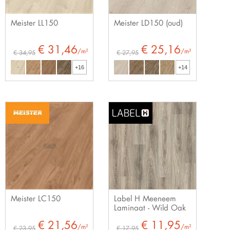
Meister LL150
Meister LD150 (oud)
€ 31,46
€ 25,16
/m²
/m²
€ 34,95
€ 27,95
+16
+14
Meister LC150
Label H Meeneem
Laminaat - Wild Oak
€ 21,56
€ 11,95
/m²
/m²
€ 23,95
€ 17,95