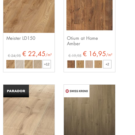
Meister LD150
Otium at Home
Amber
€ 22,45
€ 16,95
/m²
/m²
€ 24,95
€ 19,95
+12
+2