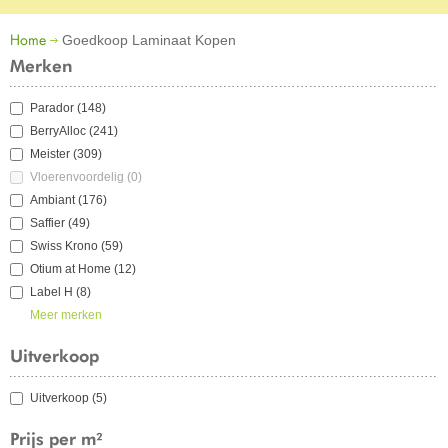
Home
Goedkoop Laminaat Kopen
Merken
Parador
(148)
BerryAlloc
(241)
Meister
(309)
Vloerenvoordelig
(0)
Ambiant
(176)
Saffier
(49)
Swiss Krono
(59)
Otium at Home
(12)
Label H
(8)
Meer merken
Uitverkoop
Uitverkoop
(5)
Prijs per m²