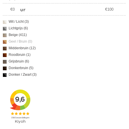
Kleur
€
€
Wit / Licht
(3)
Lichtgrijs
(6)
Beige
(411)
Geel / Bruin
(0)
Middenbruin
(12)
Roodbruin
(1)
Grijsbruin
(6)
Donkerbruin
(5)
Donker / Zwart
(3)