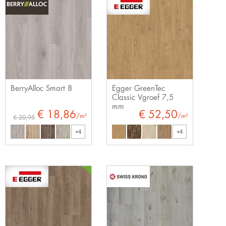
BerryAlloc Smart 8
Egger GreenTec
Classic Vgroef 7,5
mm
€ 18,86
€ 52,50
/m²
/m²
€ 20,95
+4
+4