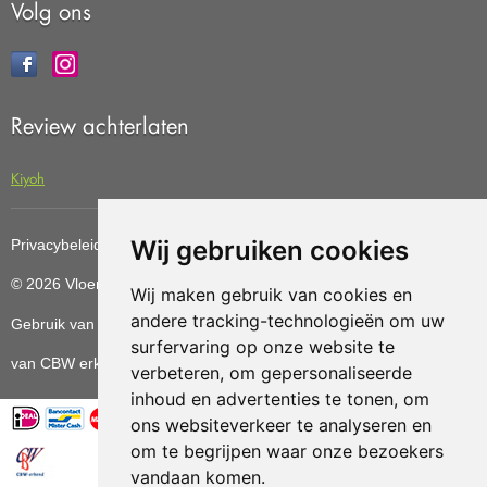
Volg ons
Review achterlaten
Kiyoh
Wij gebruiken cookies
Privacybeleid
Cookiebeleid
Update cookies preferences
© 2026 Vloerenvoordelig
Deze website is ontwikkeld door AGN
Wij maken gebruik van cookies en
andere tracking-technologieën om uw
Gebruik van deze site betekent dat u de
algemene voorwaarden
surfervaring op onze website te
van CBW erkende woonwinkels accepteert.
verbeteren, om gepersonaliseerde
inhoud en advertenties te tonen, om
ons websiteverkeer te analyseren en
om te begrijpen waar onze bezoekers
vandaan komen.