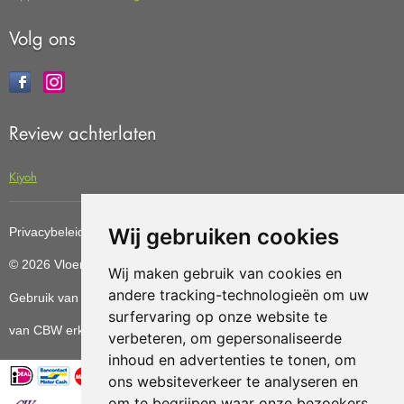
Volg ons
Review achterlaten
Kiyoh
Wij gebruiken cookies
Privacybeleid
Cookiebeleid
Update cookies preferences
© 2026 Vloerenvoordelig
Deze website is ontwikkeld door AGN
Wij maken gebruik van cookies en
andere tracking-technologieën om uw
Gebruik van deze site betekent dat u de
algemene voorwaarden
surfervaring op onze website te
van CBW erkende woonwinkels accepteert.
verbeteren, om gepersonaliseerde
inhoud en advertenties te tonen, om
ons websiteverkeer te analyseren en
om te begrijpen waar onze bezoekers