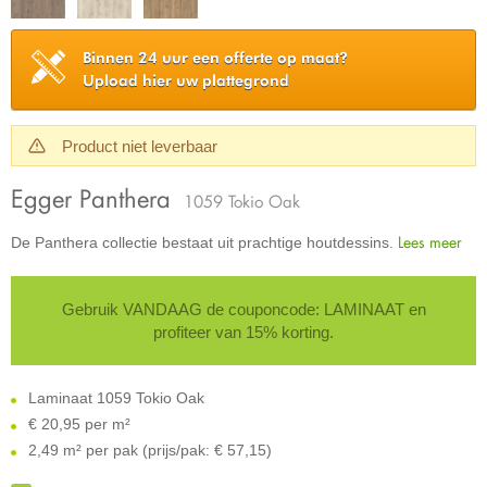
Binnen 24 uur een offerte op maat?
Upload hier uw plattegrond
Product niet leverbaar
Egger Panthera
1059 Tokio Oak
Lees meer
De Panthera collectie bestaat uit prachtige houtdessins.
Gebruik VANDAAG de couponcode: LAMINAAT en
profiteer van 15% korting.
Laminaat 1059 Tokio Oak
€
20,95 per m²
2,49 m² per pak (prijs/pak: € 57,15)