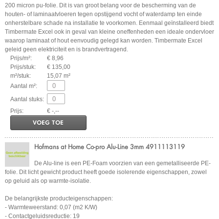
200 micron pu-folie. Dit is van groot belang voor de bescherming van de
houten- of laminaatvloeren tegen opstijgend vocht of waterdamp ten einde
onherstelbare schade na installatie te voorkomen. Eenmaal geïnstalleerd biedt
Timbermate Excel ook in geval van kleine oneffenheden een ideale ondervloer
waarop laminaat of hout eenvoudig gelegd kan worden. Timbermate Excel
geleid geen elektriciteit en is brandvertragend.
Prijs/m²:
€ 8,96
Prijs/stuk:
€ 135,00
m²/stuk:
15,07 m²
Aantal m²:
Aantal stuks:
Prijs:
€ -,--
VOEG TOE
Hofmans at Home Co-pro Alu-Line 3mm 4911113119
De Alu-line is een PE-Foam voorzien van een gemetalliseerde PE-
folie. Dit licht gewicht product heeft goede isolerende eigenschappen, zowel
op geluid als op warmte-isolatie.
De belangrijkste producteigenschappen:
- Warmteweerstand: 0,07 (m2 K/W)
- Contactgeluidsreductie: 19