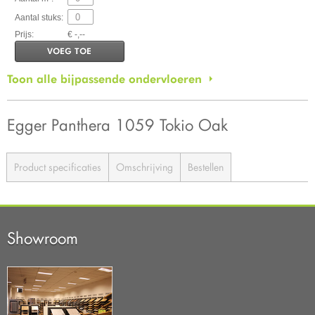
Aantal stuks:
Prijs:
€ -,--
VOEG TOE
Toon alle bijpassende ondervloeren
Egger Panthera 1059 Tokio Oak
Product specificaties
Omschrijving
Bestellen
Showroom