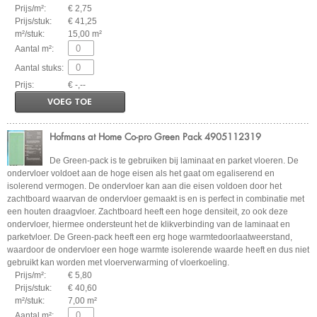
Prijs/m²:
€ 2,75
Prijs/stuk:
€ 41,25
m²/stuk:
15,00 m²
Aantal m²:
Aantal stuks:
Prijs:
€ -,--
VOEG TOE
Hofmans at Home Co-pro Green Pack 4905112319
De Green-pack is te gebruiken bij laminaat en parket vloeren. De
ondervloer voldoet aan de hoge eisen als het gaat om egaliserend en
isolerend vermogen. De ondervloer kan aan die eisen voldoen door het
zachtboard waarvan de ondervloer gemaakt is en is perfect in combinatie met
een houten draagvloer. Zachtboard heeft een hoge densiteit, zo ook deze
ondervloer, hiermee ondersteunt het de klikverbinding van de laminaat en
parketvloer. De Green-pack heeft een erg hoge warmtedoorlaatweerstand,
waardoor de ondervloer een hoge warmte isolerende waarde heeft en dus niet
gebruikt kan worden met vloerverwarming of vloerkoeling.
Prijs/m²:
€ 5,80
Prijs/stuk:
€ 40,60
m²/stuk:
7,00 m²
Aantal m²: