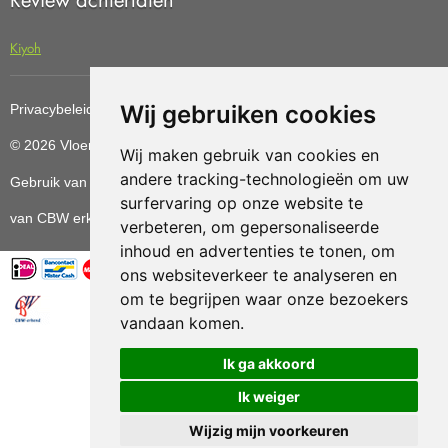
Kiyoh
Wij gebruiken cookies
Privacybeleid
Cookiebeleid
Update cookies preferences
© 2026 Vloerenvoordelig
Deze website is ontwikkeld door AGN
Wij maken gebruik van cookies en
andere tracking-technologieën om uw
Gebruik van deze site betekent dat u de
algemene voorwaarden
surfervaring op onze website te
van CBW erkende woonwinkels accepteert.
verbeteren, om gepersonaliseerde
inhoud en advertenties te tonen, om
ons websiteverkeer te analyseren en
om te begrijpen waar onze bezoekers
vandaan komen.
Vloerenvoordelig.nl is een onderdeel van
Ik ga akkoord
Ik weiger
Wijzig mijn voorkeuren