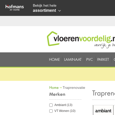
Bekijk het hele
assortiment
HOME
LAMINAAT
PVC
PARKET
Home
Traprenovatie
Trapren
Merken
Ambiant
(13)
VT Wonen
(10)