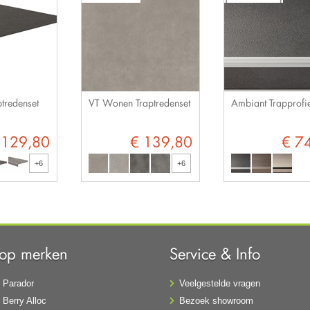
tredenset
VT Wonen Traptredenset
Ambiant Trapprofie
 129,80
€ 139,80
€ 7
+6
+6
Top merken
Service & Info
Parador
Veelgestelde vragen
Berry Alloc
Bezoek showroom