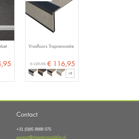
lset
Vivafloors Traprenovatie
4,95
€ 116,95
€ 129,95
+3
Contact
+31 (0)85 8888 075
support@vloerenvoordelig.nl