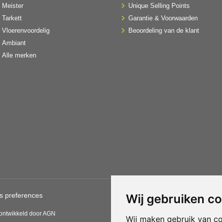
Meister
Unique Selling Points
Tarkett
Garantie & Voorwaarden
Vloerenvoordelig
Beoordeling van de klant
Ambiant
Alle merken
s preferences
Gebruik van deze site betekent
Wij gebruiken c
CBW erkende woonwinkels acce
 ontwikkeld door AGN
Wij maken gebruik van c