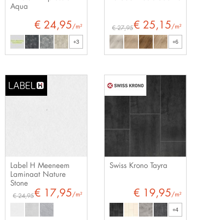
Aqua
€ 24,95
€ 25,15
/m²
/m²
€ 27,95
+3
+6
Label H Meeneem
Swiss Krono Tayra
Laminaat Nature
Stone
€ 17,95
€ 19,95
/m²
/m²
€ 24,95
+4