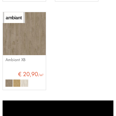
Ambiant XB
€ 20,90
/m²
Bezoek onze showroom in Cuijk en bekijk al
jouw vloeren op groot formaat: