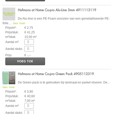
Hofmans at Home Co-pro Alu-Line 3mm 4911113119
De Alu-line is een PE-Foam voorzien van een gemetalliseerde PE-
lees meer
folie.
…
Prijs/m²:
€ 2,75
Prijs/stuk:
€ 41,25
m²/stuk:
15,00 m²
Aantal m²:
Aantal stuks:
Prijs:
€ -,--
VOEG TOE
Hofmans at Home Co-pro Green Pack 4905112319
De Green-pack is te gebruiken bij laminaat en parket vloeren. De
…
lees meer
Prijs/m²:
€ 5,80
Prijs/stuk:
€ 40,60
m²/stuk:
7,00 m²
Aantal m²:
Aantal stuks: