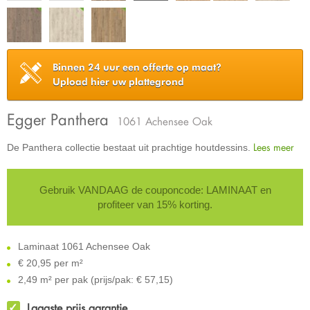
Binnen 24 uur een offerte op maat?
Upload hier uw plattegrond
Egger Panthera
1061 Achensee Oak
Lees meer
De Panthera collectie bestaat uit prachtige houtdessins.
Gebruik VANDAAG de couponcode: LAMINAAT en
profiteer van 15% korting.
Laminaat 1061 Achensee Oak
€
20,95 per m²
2,49 m² per pak (prijs/pak: € 57,15)
Laagste prijs garantie