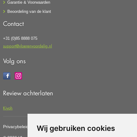
Garantie & Voorwaarden
Beoordeling van de klant
Contact
+31 (0)85 8888 075
support@vloerenvoordelig.nl
Volg ons
Review achterlaten
Kiyoh
Wij gebruiken cookies
Privacybeleid
Cookiebeleid
Update cookies preferences