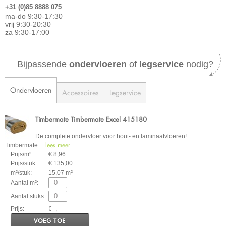
+31 (0)85 8888 075
ma-do 9:30-17:30
vrij 9:30-20:30
za 9:30-17:00
Bijpassende
ondervloeren
of
legservice
nodig?
Ondervloeren
Accessoires
Legservice
Timbermate Timbermate Excel 415180
De complete ondervloer voor hout- en laminaatvloeren!
lees meer
Timbermate
…
Prijs/m²:
€ 8,96
Prijs/stuk:
€ 135,00
m²/stuk:
15,07 m²
Aantal m²:
Aantal stuks:
Prijs:
€ -,--
VOEG TOE