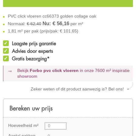
PVC click vloeren cc66373 golden collage oak
Nu: €
56,16
Normaal:
€ 62,40
per m²
1,81 m² per pak (prijs/pak: € 101,65)
Laagste prijs garantie
Advies door experts
Gratis bezorging*
Bekijk
Forbo pvc click vloeren
in onze 7600 m²
inspiratie
showroom
Zeker weten of dit product aanwezig is? Bel ons!
Bereken uw prijs
Hoeveelheid m²
Aantal pakken