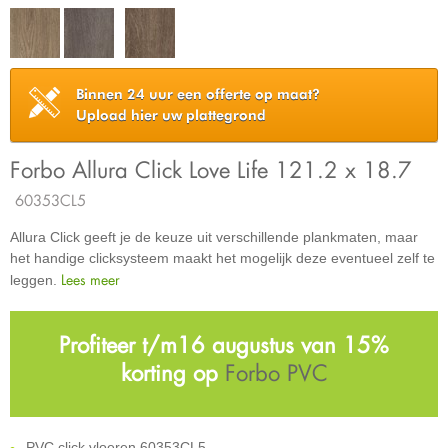
Binnen 24 uur een offerte op maat?
Upload hier uw plattegrond
Forbo Allura Click Love Life 121.2 x 18.7
60353CL5
Allura Click geeft je de keuze uit verschillende plankmaten, maar
het handige clicksysteem maakt het mogelijk deze eventueel zelf te
Lees meer
leggen.
Profiteer t/m16 augustus van 15%
korting op
Forbo PVC
PVC click vloeren 60353CL5