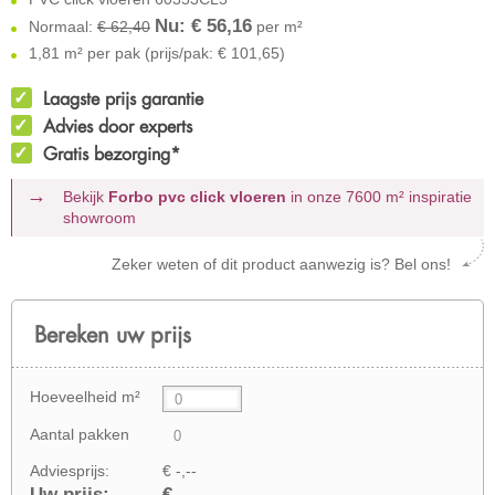
Nu: €
56,16
Normaal:
€ 62,40
per m²
1,81 m² per pak (prijs/pak: € 101,65)
Laagste prijs garantie
Advies door experts
Gratis bezorging*
Bekijk
Forbo pvc click vloeren
in onze 7600 m²
inspiratie
showroom
Zeker weten of dit product aanwezig is? Bel ons!
Bereken uw prijs
Hoeveelheid m²
Aantal pakken
Adviesprijs:
€ -,--
Uw prijs:
€ -,--