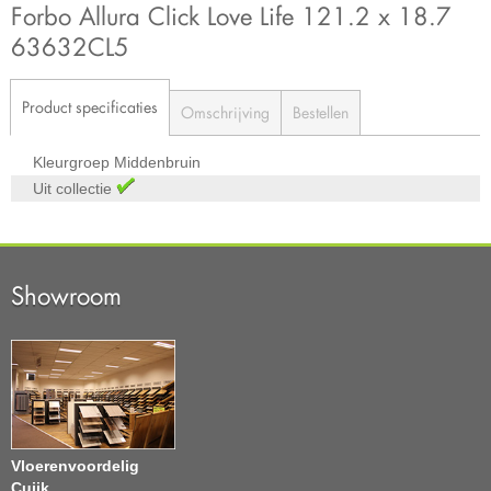
Forbo Allura Click Love Life 121.2 x 18.7
63632CL5
Product specificaties
Omschrijving
Bestellen
Kleurgroep
Middenbruin
Uit collectie
Showroom
Vloerenvoordelig
Cuijk