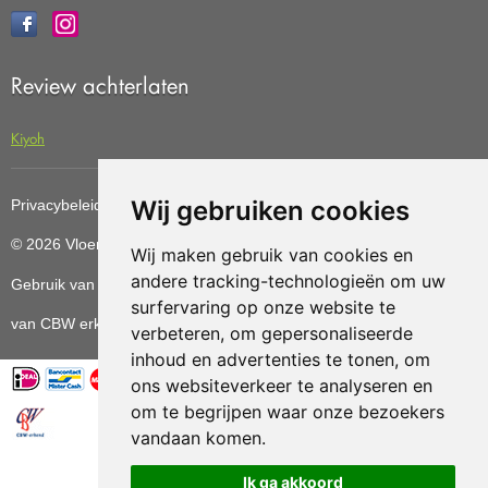
Review achterlaten
Kiyoh
Wij gebruiken cookies
Privacybeleid
Cookiebeleid
Update cookies preferences
© 2026 Vloerenvoordelig
Deze website is ontwikkeld door AGN
Wij maken gebruik van cookies en
andere tracking-technologieën om uw
Gebruik van deze site betekent dat u de
algemene voorwaarden
surfervaring op onze website te
van CBW erkende woonwinkels accepteert.
verbeteren, om gepersonaliseerde
inhoud en advertenties te tonen, om
ons websiteverkeer te analyseren en
om te begrijpen waar onze bezoekers
vandaan komen.
Vloerenvoordelig.nl is een onderdeel van
Ik ga akkoord