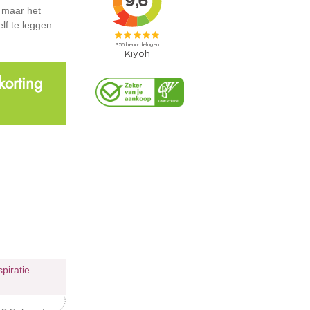
, maar het
lf te leggen.
korting
spiratie