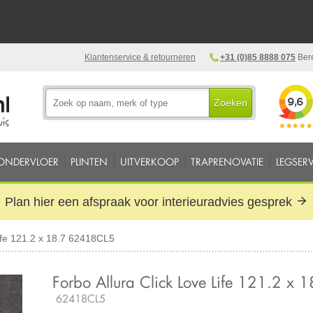
Klantenservice & retourneren
+31 (0)85 8888 075
Bere
Zoeken
ONDERVLOER
PLINTEN
UITVERKOOP
TRAPRENOVATIE
LEGSERV
Plan hier een afspraak voor interieuradvies gesprek
ife 121.2 x 18.7 62418CL5
Forbo Allura Click Love Life 121.2 x 1
62418CL5