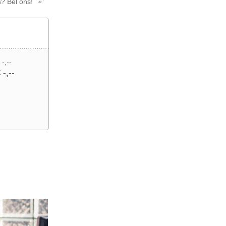
s? Bel ons!
 -,--
 -,--