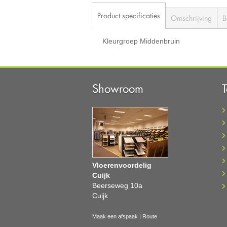
Product specificaties
Omschrijving
B
Kleurgroep
Middenbruin
Showroom
Vloerenvoordelig
Cuijk
Beerseweg 10a
Cuijk
Maak een afspaak
|
Route