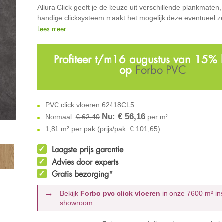
Allura Click geeft je de keuze uit verschillende plankmaten
handige clicksysteem maakt het mogelijk deze eventueel ze
Lees meer
Profiteer t/m16 augustus van 15% 
op
Forbo PVC
PVC click vloeren 62418CL5
Nu: €
56,16
Normaal:
€ 62,40
per m²
1,81 m² per pak (prijs/pak: € 101,65)
Laagste prijs garantie
Advies door experts
Gratis bezorging*
Bekijk
Forbo pvc click vloeren
in onze 7600 m²
in
showroom