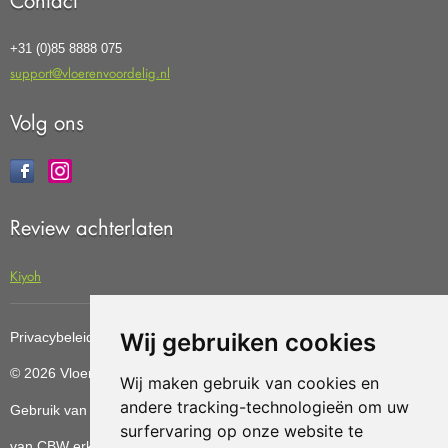
Contact
+31 (0)85 8888 075
support@vloerenvoordelig.nl
Volg ons
Review achterlaten
Kiyoh
Wij gebruiken cookies
Privacybeleid
Cookiebeleid
Update cookies preferences
© 2026 Vloerenvoordelig
Deze website is ontwikkeld door AGN
Wij maken gebruik van cookies en
andere tracking-technologieën om uw
Gebruik van deze site betekent dat u de
algemene voorwaarden
surfervaring op onze website te
van CBW erkende woonwinkels accepteert.