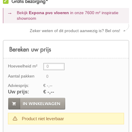
Gratis bezorging*
Bekijk
Expona pvc vloeren
in onze 7600 m²
inspiratie
showroom
Zeker weten of dit product aanwezig is? Bel ons!
Bereken uw prijs
Hoeveelheid m²
Aantal pakken
Adviesprijs:
€ -,--
Uw prijs:
€ -,--
IN WINKELWAGEN
Product niet leverbaar