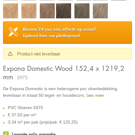
Binnen 24 uur een offerte op maat?
Upload hier uw plattegrond
Product niet leverbaar
Expona Domestic Wood 152,4 x 1219,2
mm
5975
De Expona Domestic is een heterogene pvc vloerbedekking,
Lees meer
leverbaar in totaal 50 tegel- en houtdecors.
PVC Vloeren 5975
€
37,50 per m²
3,34 m² per pak (prijs/pak: € 125,25)
Laagste prijs garantie