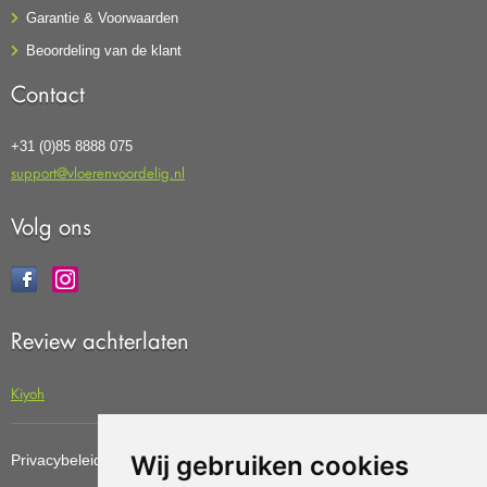
Garantie & Voorwaarden
Beoordeling van de klant
Contact
+31 (0)85 8888 075
support@vloerenvoordelig.nl
Volg ons
Review achterlaten
Kiyoh
Wij gebruiken cookies
Privacybeleid
Cookiebeleid
Update cookies preferences