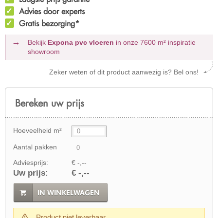
Advies door experts
Gratis bezorging*
Bekijk
Expona pvc vloeren
in onze 7600 m²
inspiratie
showroom
Zeker weten of dit product aanwezig is? Bel ons!
Bereken uw prijs
Hoeveelheid m²
Aantal pakken
Adviesprijs:
€ -,--
Uw prijs:
€ -,--
IN WINKELWAGEN
Product niet leverbaar