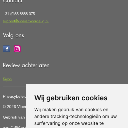
Contact
+31 (0)85 8888 075
support@vloerenvoordelig.nl
Volg ons
Review achterlaten
Kiyoh
Wij gebruiken cookies
Privacybeleid
Cookiebeleid
Update cookies preferences
© 2026 Vloerenvoordelig
Deze website is ontwikkeld door AGN
Wij maken gebruik van cookies en
andere tracking-technologieën om uw
Gebruik van deze site betekent dat u de
algemene voorwaarden
surfervaring op onze website te
van CBW erkende woonwinkels accepteert.