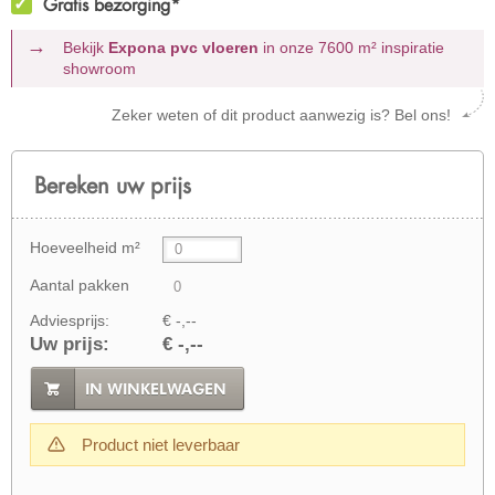
Gratis bezorging*
Bekijk
Expona pvc vloeren
in onze 7600 m²
inspiratie
showroom
Zeker weten of dit product aanwezig is? Bel ons!
Bereken uw prijs
Hoeveelheid m²
Aantal pakken
Adviesprijs:
€ -,--
Uw prijs:
€ -,--
IN WINKELWAGEN
Product niet leverbaar