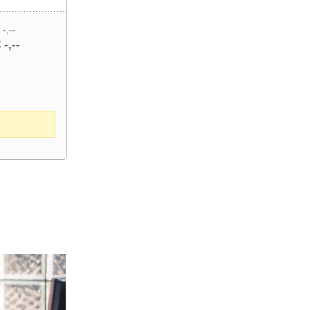
 -,--
 -,--