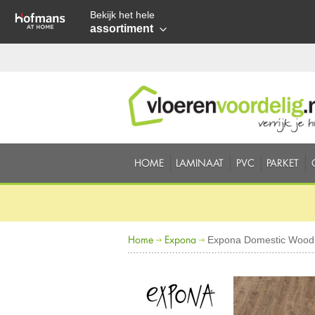
Bekijk het hele
assortiment
HOME
LAMINAAT
PVC
PARKET
Home
Expona
Expona Domestic Wood 