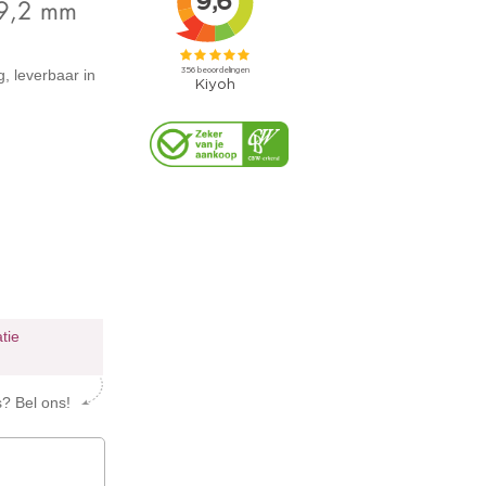
19,2 mm
, leverbaar in
atie
s? Bel ons!