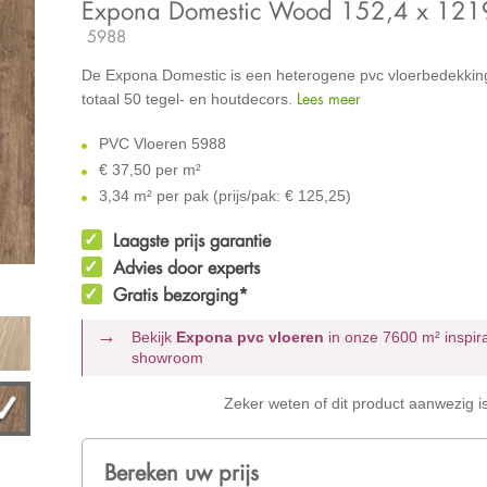
Expona Domestic Wood 152,4 x 12
5988
De Expona Domestic is een heterogene pvc vloerbedekking
Lees meer
totaal 50 tegel- en houtdecors.
PVC Vloeren 5988
€
37,50 per m²
3,34 m² per pak (prijs/pak: € 125,25)
Laagste prijs garantie
Advies door experts
Gratis bezorging*
Bekijk
Expona pvc vloeren
in onze 7600 m²
inspir
showroom
Zeker weten of dit product aanwezig i
Bereken uw prijs