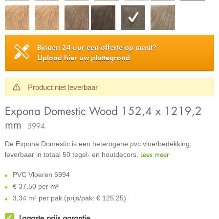
Binnen 24 uur een offerte op maat?
Upload hier uw plattegrond
Product niet leverbaar
Expona Domestic Wood 152,4 x 1219,2
mm
5994
De Expona Domestic is een heterogene pvc vloerbedekking,
Lees meer
leverbaar in totaal 50 tegel- en houtdecors.
PVC Vloeren 5994
€
37,50 per m²
3,34 m² per pak (prijs/pak: € 125,25)
Laagste prijs garantie