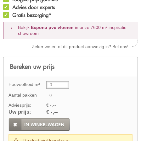
Advies door experts
Gratis bezorging*
Bekijk
Expona pvc vloeren
in onze 7600 m²
inspiratie
showroom
Zeker weten of dit product aanwezig is? Bel ons!
Bereken uw prijs
Hoeveelheid m²
Aantal pakken
Adviesprijs:
€ -,--
Uw prijs:
€ -,--
IN WINKELWAGEN
Product niet leverbaar