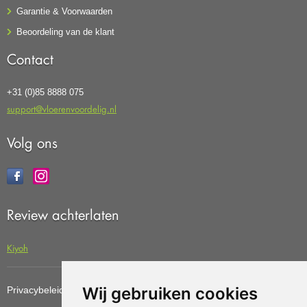
Garantie & Voorwaarden
Beoordeling van de klant
Contact
+31 (0)85 8888 075
support@vloerenvoordelig.nl
Volg ons
Review achterlaten
Kiyoh
Wij gebruiken cookies
Privacybeleid
Cookiebeleid
Update cookies preferences