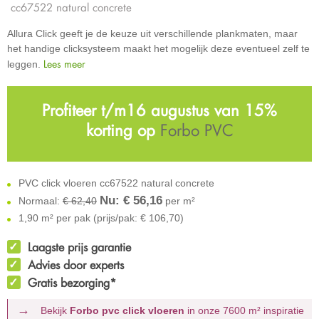
cc67522 natural concrete
Allura Click geeft je de keuze uit verschillende plankmaten, maar
het handige clicksysteem maakt het mogelijk deze eventueel zelf te
Lees meer
leggen.
Profiteer t/m16 augustus van 15%
korting op
Forbo PVC
PVC click vloeren cc67522 natural concrete
Nu: €
56,16
Normaal:
€ 62,40
per m²
1,90 m² per pak (prijs/pak: € 106,70)
Laagste prijs garantie
Advies door experts
Gratis bezorging*
Bekijk
Forbo pvc click vloeren
in onze 7600 m²
inspiratie