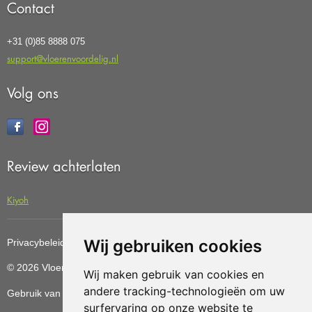
Contact
+31 (0)85 8888 075
support@vloerenvoordelig.nl
Volg ons
Review achterlaten
Kiyoh
Wij gebruiken cookies
Privacybeleid
Cookiebeleid
Update cookies preferences
© 2026 Vloerenvoordelig
Deze website is ontwikkeld door AGN
Wij maken gebruik van cookies en
andere tracking-technologieën om uw
Gebruik van deze site betekent dat u de
algemene voorwaarden
surfervaring op onze website te