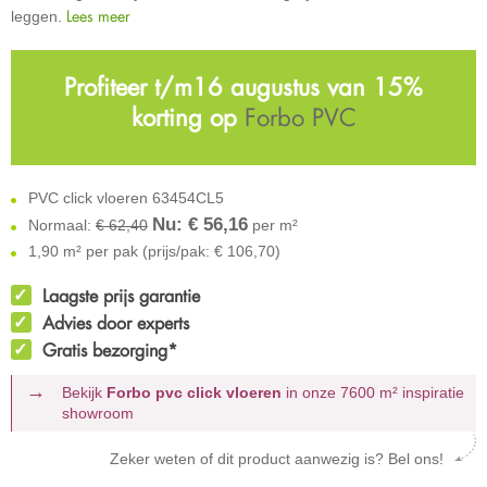
Lees meer
leggen.
Profiteer t/m16 augustus van 15%
korting op
Forbo PVC
PVC click vloeren 63454CL5
Nu: €
56,16
Normaal:
€ 62,40
per m²
1,90 m² per pak (prijs/pak: € 106,70)
Laagste prijs garantie
Advies door experts
Gratis bezorging*
Bekijk
Forbo pvc click vloeren
in onze 7600 m²
inspiratie
showroom
Zeker weten of dit product aanwezig is? Bel ons!