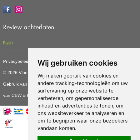
Review achterlaten
Kiyoh
Wij gebruiken cookies
Privacybeleid
Cookiebeleid
Update cookies preferences
© 2026 Vloerenvoordelig
Deze website is ontwikkeld door AGN
Wij maken gebruik van cookies en
andere tracking-technologieën om uw
Gebruik van deze site betekent dat u de
algemene voorwaarden
surfervaring op onze website te
van CBW erkende woonwinkels accepteert.
verbeteren, om gepersonaliseerde
inhoud en advertenties te tonen, om
ons websiteverkeer te analyseren en
om te begrijpen waar onze bezoekers
vandaan komen.
Vloerenvoordelig.nl is een onderdeel van