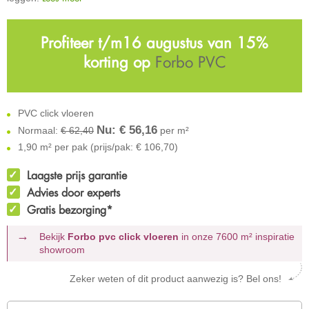
Profiteer t/m16 augustus van 15%
korting op
Forbo PVC
PVC click vloeren
Nu: €
56,16
Normaal:
€ 62,40
per m²
1,90 m² per pak (prijs/pak: € 106,70)
Laagste prijs garantie
Advies door experts
Gratis bezorging*
Bekijk
Forbo pvc click vloeren
in onze 7600 m²
inspiratie
showroom
Zeker weten of dit product aanwezig is? Bel ons!