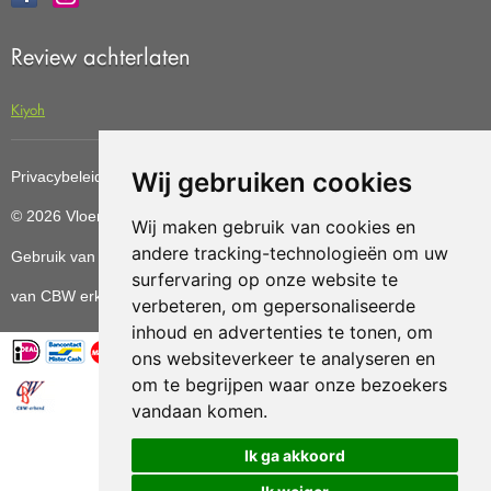
Review achterlaten
Kiyoh
Wij gebruiken cookies
Privacybeleid
Cookiebeleid
Update cookies preferences
© 2026 Vloerenvoordelig
Deze website is ontwikkeld door AGN
Wij maken gebruik van cookies en
andere tracking-technologieën om uw
Gebruik van deze site betekent dat u de
algemene voorwaarden
surfervaring op onze website te
van CBW erkende woonwinkels accepteert.
verbeteren, om gepersonaliseerde
inhoud en advertenties te tonen, om
ons websiteverkeer te analyseren en
om te begrijpen waar onze bezoekers
vandaan komen.
Vloerenvoordelig.nl is een onderdeel van
Ik ga akkoord