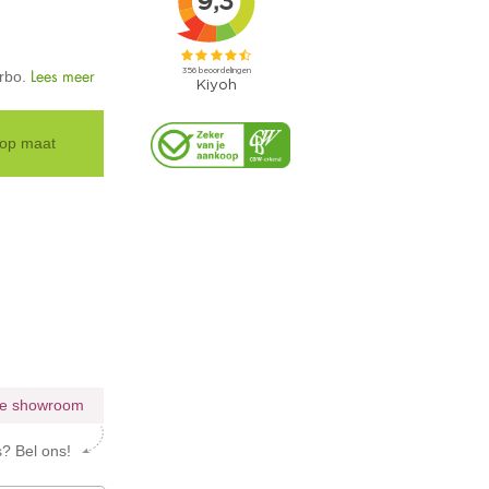
Lees meer
orbo.
 op maat
tie showroom
s? Bel ons!