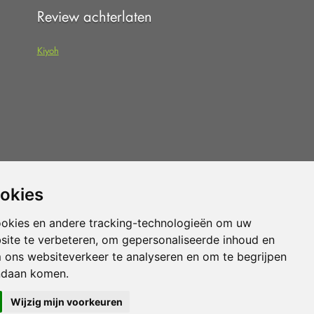
Review achterlaten
Kiyoh
 dat u de
algemene voorwaarden
van
ookies
pteert.
ookies en andere tracking-technologieën om uw
site te verbeteren, om gepersonaliseerde inhoud en
Vloerenvoordelig.nl is een onderdeel van
m ons websiteverkeer te analyseren en om te begrijpen
ndaan komen.
Wijzig mijn voorkeuren