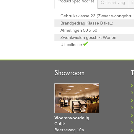
Product specificaties
Omschrijving
B
Gebruiksklasse
23 (Zwaar woongebrui
Brandgedrag Klasse
B fl-s1;
Afmetingen
50 x 50
Zwenkwielen geschikt
Wonen;
Uit collectie
Showroom
Vloerenvoordelig
Cuijk
Beerseweg 10a