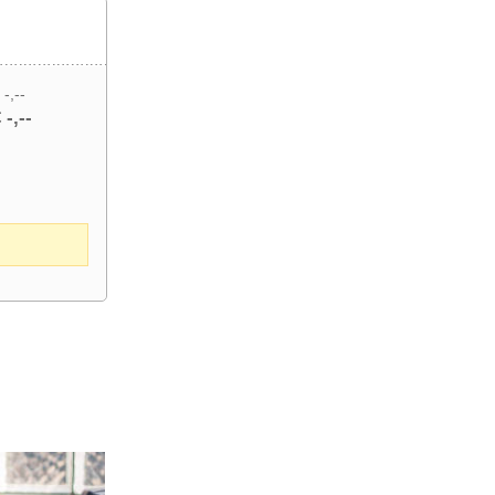
 -,--
 -,--