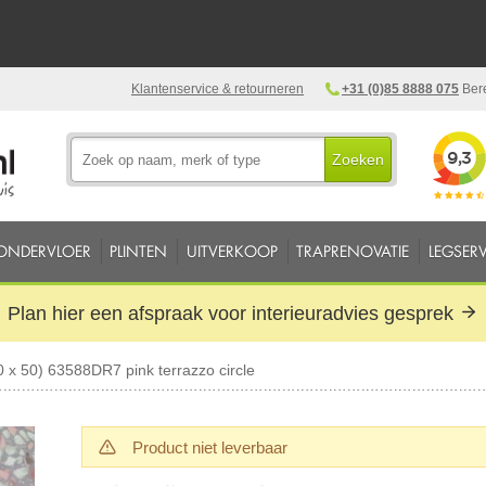
Klantenservice & retourneren
+31 (0)85 8888 075
Bere
Zoeken
ONDERVLOER
PLINTEN
UITVERKOOP
TRAPRENOVATIE
LEGSERV
Plan hier een afspraak voor interieuradvies gesprek
0 x 50) 63588DR7 pink terrazzo circle
Product niet leverbaar