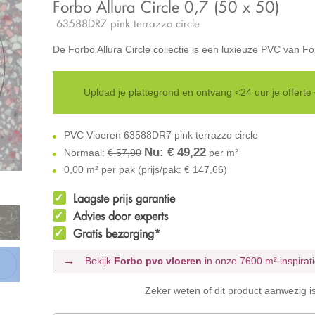
Forbo Allura Circle 0,7 (50 x 50)
63588DR7 pink terrazzo circle
De Forbo Allura Circle collectie is een luxieuze PVC van F
Upload je plattegrond en ontvang <24 uur je offerte
PVC Vloeren 63588DR7 pink terrazzo circle
Nu: €
49,22
Normaal:
€ 57,90
per m²
0,00 m² per pak (prijs/pak: € 147,66)
Laagste prijs garantie
Advies door experts
Gratis bezorging*
Bekijk
Forbo pvc vloeren
in onze 7600 m²
inspira
Zeker weten of dit product aanwezig i