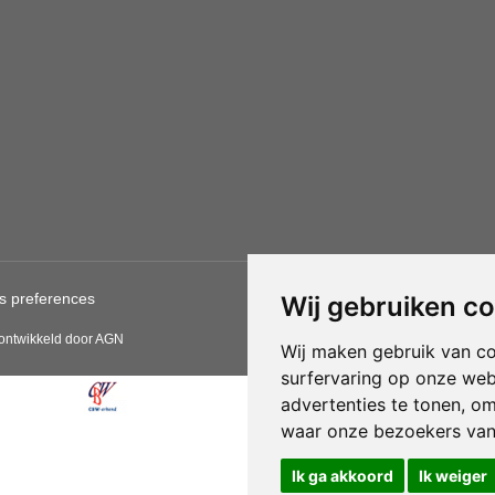
s preferences
Gebruik van deze site betekent
Wij gebruiken c
CBW erkende woonwinkels acce
 ontwikkeld door AGN
Wij maken gebruik van c
surfervaring op onze web
advertenties te tonen, o
waar onze bezoekers va
Ik ga akkoord
Ik weiger