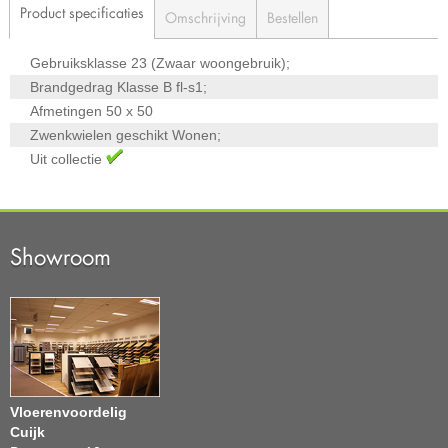
Product specificaties
Omschrijving
Bestellen
Gebruiksklasse
23 (Zwaar woongebruik);
Brandgedrag Klasse
B fl-s1;
Afmetingen
50 x 50
Zwenkwielen geschikt
Wonen;
Uit collectie
Showroom
Vloerenvoordelig
Cuijk