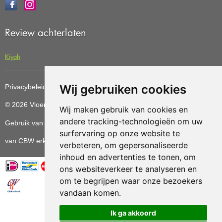
Review achterlaten
Kiyoh
Wij gebruiken cookies
Privacybeleid
Cookiebeleid
Update cookies preferences
© 2026 Vloerenvoordelig
Deze website is ontwikkeld door AGN
Wij maken gebruik van cookies en
andere tracking-technologieën om uw
Gebruik van deze site betekent dat u de
algemene voorwaarden
surfervaring op onze website te
van CBW erkende woonwinkels accepteert.
verbeteren, om gepersonaliseerde
inhoud en advertenties te tonen, om
ons websiteverkeer te analyseren en
om te begrijpen waar onze bezoekers
vandaan komen.
Vloerenvoordelig.nl is een onderdeel van
Ik ga akkoord