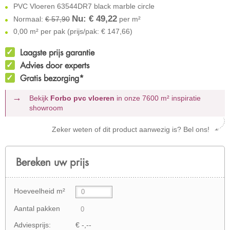
PVC Vloeren 63544DR7 black marble circle
Nu: €
49,22
Normaal:
€ 57,90
per m²
0,00 m² per pak (prijs/pak: € 147,66)
Laagste prijs garantie
Advies door experts
Gratis bezorging*
Bekijk
Forbo pvc vloeren
in onze 7600 m²
inspiratie
showroom
Zeker weten of dit product aanwezig is? Bel ons!
Bereken uw prijs
Hoeveelheid m²
Aantal pakken
Adviesprijs:
€ -,--