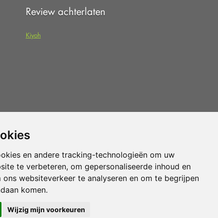
Review achterlaten
Kiyoh
 dat u de
algemene voorwaarden
van
ookies
pteert.
ookies en andere tracking-technologieën om uw
site te verbeteren, om gepersonaliseerde inhoud en
Vloerenvoordelig.nl is een onderdeel van
m ons websiteverkeer te analyseren en om te begrijpen
ndaan komen.
Wijzig mijn voorkeuren