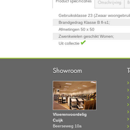
Product specificaties
Omschrijving
B
Gebruiksklasse
23 (Zwaar woongebrui
Brandgedrag Klasse
B fl-s1;
Afmetingen
50 x 50
Zwenkwielen geschikt
Wonen;
Uit collectie
Showroom
Vloerenvoordelig
Cuijk
Beerseweg 10a