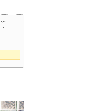
 -,--
 -,--