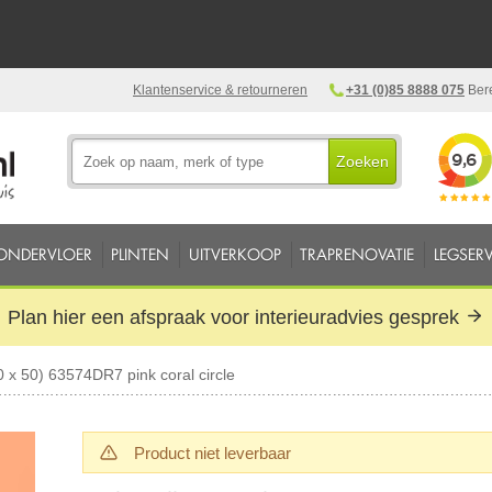
Klantenservice & retourneren
+31 (0)85 8888 075
Bere
Zoeken
ONDERVLOER
PLINTEN
UITVERKOOP
TRAPRENOVATIE
LEGSERV
Plan hier een afspraak voor interieuradvies gesprek
0 x 50) 63574DR7 pink coral circle
Product niet leverbaar