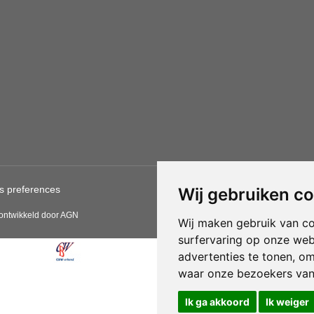
s preferences
Gebruik van deze site betekent
Wij gebruiken c
CBW erkende woonwinkels acce
 ontwikkeld door AGN
Wij maken gebruik van c
surfervaring op onze web
advertenties te tonen, o
waar onze bezoekers va
Ik ga akkoord
Ik weiger