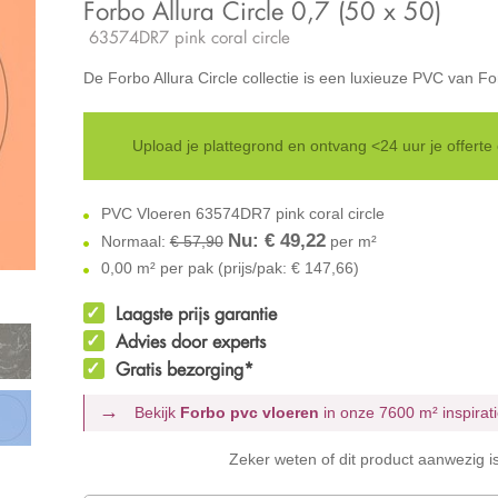
Forbo Allura Circle 0,7 (50 x 50)
63574DR7 pink coral circle
De Forbo Allura Circle collectie is een luxieuze PVC van F
Upload je plattegrond en ontvang <24 uur je offerte
PVC Vloeren 63574DR7 pink coral circle
Nu: €
49,22
Normaal:
€ 57,90
per m²
0,00 m² per pak (prijs/pak: € 147,66)
Laagste prijs garantie
Advies door experts
Gratis bezorging*
Bekijk
Forbo pvc vloeren
in onze 7600 m²
inspira
Zeker weten of dit product aanwezig i