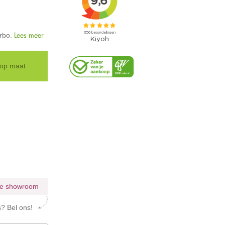
Lees meer
orbo.
 op maat
tie showroom
s? Bel ons!