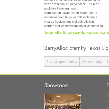
van de laminaat en parketvloer. De Green-
pack heeft een erg hoge
warmtedoorlaatweerstand, waardoor de
ondervloer een hoge warmte isolerende
waarde heeft en dus niet gebruikt kan
worden met vloerverwarming of vloerkoeling.
Toon alle bijpassende ondervloer
BerryAlloc Eternity Texas 
Product specificaties
Omschrijving
B
Showroom