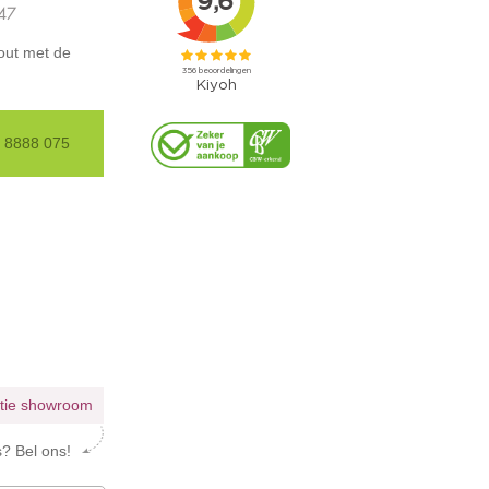
347
out met de
85 8888 075
atie showroom
s? Bel ons!