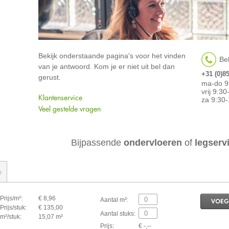
Bekijk onderstaande pagina's voor het vinden
Bel
van je antwoord. Kom je er niet uit bel dan
+31 (0)8
gerust.
ma-do 9
vrij 9:3
Klantenservice
za 9:30-
Veel gestelde vragen
Bijpassende
ondervloeren
of
legserv
e
Prijs/m²:
€ 8,96
Aantal m²:
VOEG
Prijs/stuk:
€ 135,00
Aantal stuks:
m²/stuk:
15,07 m²
Prijs:
€ -,--