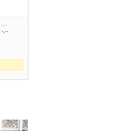
 -,--
 -,--