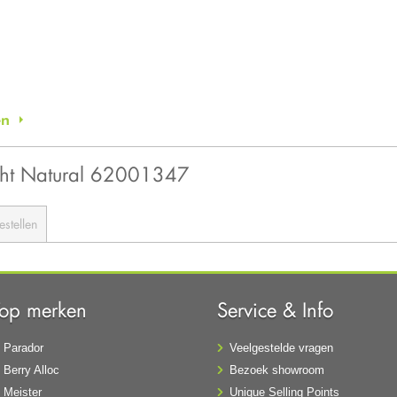
en
Light Natural 62001347
estellen
Top merken
Service & Info
Parador
Veelgestelde vragen
Berry Alloc
Bezoek showroom
Meister
Unique Selling Points