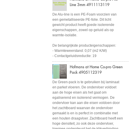
Line 3mm 4911113119
De Alu-line is een PE-Foam voorzien van
een gemetalliseerde PE-folie. Dit licht
gewicht product heeft goede isolerende
eigenschappen, zowel op geluid als op
warmte-isolatie.
De belangrijkste producteigenschappen:
- Warmteweerstand: 0,07 (m2 K/W)
- Contactgeluidsreductie: 19
Hofmans at Home Co-pro Green
Pack 4905112319
De Green-pack is te gebruiken bij laminaat
en parket vloeren. De ondervloer voldoet
aan de hoge eisen als het gaat om
egaliserend en isolerend vermogen. De
ondervloer kan aan die eisen voldoen door
het zachtboard waarvan de ondervloer
gemaakt is en is perfect in combinatie met
een houten draagvloer. Zachtboard heeft een
hoge densiteit, zo ook deze ondervloer,
hiermee ondersteunt het de klikverbinding