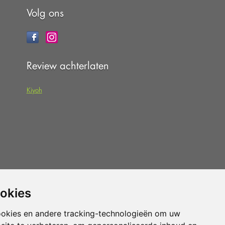
Volg ons
Review achterlaten
Kiyoh
 dat u de
algemene voorwaarden
van
ookies
pteert.
ookies en andere tracking-technologieën om uw