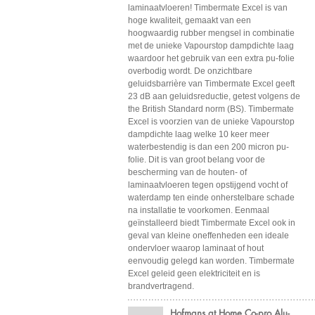
laminaatvloeren! Timbermate Excel is van
hoge kwaliteit, gemaakt van een
hoogwaardig rubber mengsel in combinatie
met de unieke Vapourstop dampdichte laag
waardoor het gebruik van een extra pu-folie
overbodig wordt. De onzichtbare
geluidsbarrière van Timbermate Excel geeft
23 dB aan geluidsreductie, getest volgens de
the British Standard norm (BS). Timbermate
Excel is voorzien van de unieke Vapourstop
dampdichte laag welke 10 keer meer
waterbestendig is dan een 200 micron pu-
folie. Dit is van groot belang voor de
bescherming van de houten- of
laminaatvloeren tegen opstijgend vocht of
waterdamp ten einde onherstelbare schade
na installatie te voorkomen. Eenmaal
geïnstalleerd biedt Timbermate Excel ook in
geval van kleine oneffenheden een ideale
ondervloer waarop laminaat of hout
eenvoudig gelegd kan worden. Timbermate
Excel geleid geen elektriciteit en is
brandvertragend.
Hofmans at Home Co-pro Alu-