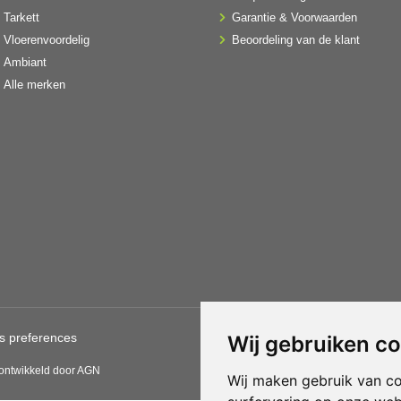
Tarkett
Garantie & Voorwaarden
Vloerenvoordelig
Beoordeling van de klant
Ambiant
Alle merken
s preferences
Gebruik van deze site betekent
Wij gebruiken c
CBW erkende woonwinkels acce
 ontwikkeld door AGN
Wij maken gebruik van c