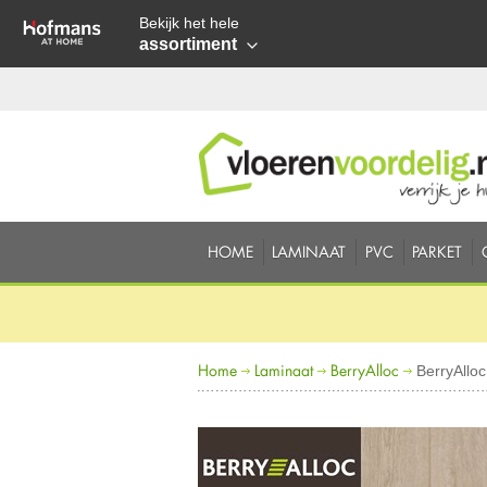
Bekijk het hele
assortiment
HOME
LAMINAAT
PVC
PARKET
Home
Laminaat
BerryAlloc
BerryAlloc