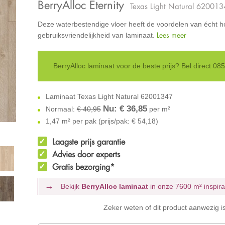
BerryAlloc Eternity
Texas Light Natural 62001
Deze waterbestendige vloer heeft de voordelen van écht h
Lees meer
gebruiksvriendelijkheid van laminaat.
BerryAlloc laminaat voor de beste prijs? Bel direct 0
Laminaat Texas Light Natural 62001347
Nu: €
36,85
Normaal:
€ 40,95
per m²
1,47 m² per pak (prijs/pak: € 54,18)
Laagste prijs garantie
Advies door experts
Gratis bezorging*
Bekijk
BerryAlloc laminaat
in onze 7600 m²
inspir
Zeker weten of dit product aanwezig i