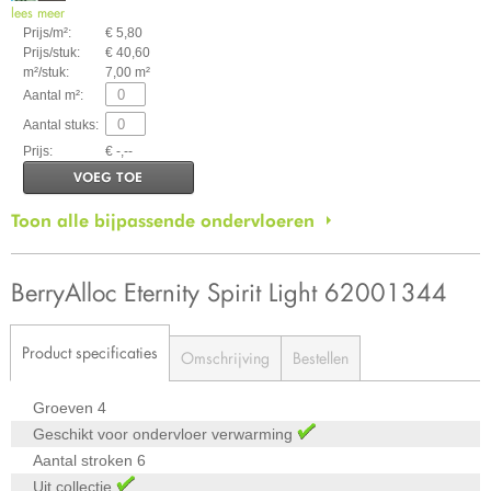
lees meer
Prijs/m²:
€ 5,80
Prijs/stuk:
€ 40,60
m²/stuk:
7,00 m²
Aantal m²:
Aantal stuks:
Prijs:
€ -,--
VOEG TOE
Toon alle bijpassende ondervloeren
BerryAlloc Eternity Spirit Light 62001344
Product specificaties
Omschrijving
Bestellen
Groeven
4
Geschikt voor ondervloer verwarming
Aantal stroken
6
Uit collectie