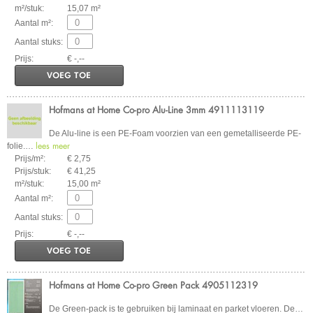
m²/stuk:
15,07 m²
Aantal m²:
Aantal stuks:
Prijs:
€ -,--
VOEG TOE
Hofmans at Home Co-pro Alu-Line 3mm 4911113119
De Alu-line is een PE-Foam voorzien van een gemetalliseerde PE-
lees meer
folie.
…
Prijs/m²:
€ 2,75
Prijs/stuk:
€ 41,25
m²/stuk:
15,00 m²
Aantal m²:
Aantal stuks:
Prijs:
€ -,--
VOEG TOE
Hofmans at Home Co-pro Green Pack 4905112319
De Green-pack is te gebruiken bij laminaat en parket vloeren. De
…