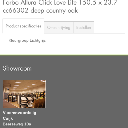
Forbo Allura Click Love Life 150.5 x 23.7
cc66302 deep country oak
Product specificaties
Omschrijving
Bestellen
Kleurgroep
Lichtgrijs
Showroom
Vloerenvoordelig
Cuijk
Beerseweg 10a