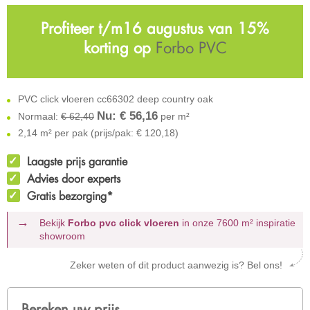
Profiteer t/m16 augustus van 15%
korting op
Forbo PVC
PVC click vloeren cc66302 deep country oak
Nu: €
56,16
Normaal:
€ 62,40
per m²
2,14 m² per pak (prijs/pak: € 120,18)
Laagste prijs garantie
Advies door experts
Gratis bezorging*
Bekijk
Forbo pvc click vloeren
in onze 7600 m²
inspiratie
showroom
Zeker weten of dit product aanwezig is? Bel ons!
Bereken uw prijs