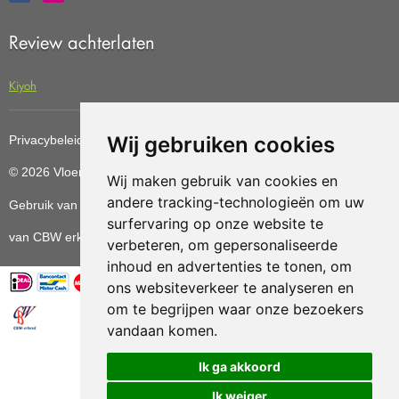
Review achterlaten
Kiyoh
Wij gebruiken cookies
Privacybeleid
Cookiebeleid
Update cookies preferences
© 2026 Vloerenvoordelig
Deze website is ontwikkeld door AGN
Wij maken gebruik van cookies en
andere tracking-technologieën om uw
Gebruik van deze site betekent dat u de
algemene voorwaarden
surfervaring op onze website te
van CBW erkende woonwinkels accepteert.
verbeteren, om gepersonaliseerde
inhoud en advertenties te tonen, om
ons websiteverkeer te analyseren en
om te begrijpen waar onze bezoekers
vandaan komen.
Vloerenvoordelig.nl is een onderdeel van
Ik ga akkoord
Ik weiger