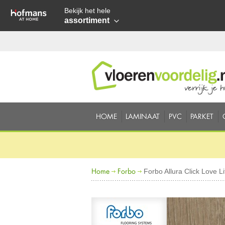
Bekijk het hele
assortiment
HOME
LAMINAAT
PVC
PARKET
Home
Forbo
Forbo Allura Click Love L