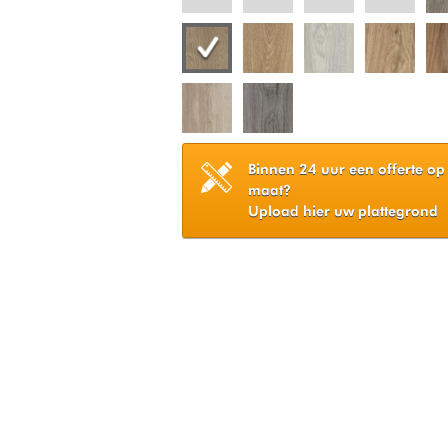
Binnen 24 uur een offerte op
maat?
Upload hier uw plattegrond