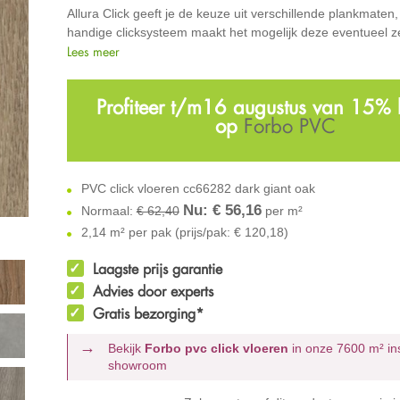
Allura Click geeft je de keuze uit verschillende plankmaten
handige clicksysteem maakt het mogelijk deze eventueel ze
Lees meer
Profiteer t/m16 augustus van 15% 
op
Forbo PVC
PVC click vloeren cc66282 dark giant oak
Nu: €
56,16
Normaal:
€ 62,40
per m²
2,14 m² per pak (prijs/pak: € 120,18)
Laagste prijs garantie
Advies door experts
Gratis bezorging*
Bekijk
Forbo pvc click vloeren
in onze 7600 m²
in
showroom