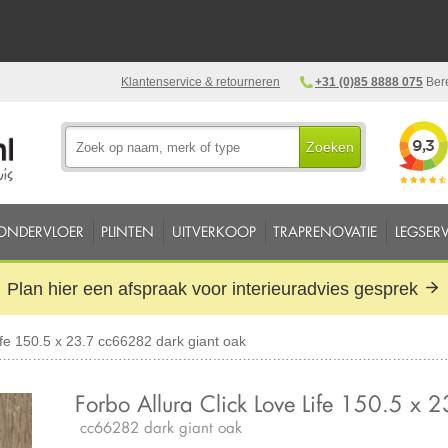
Klantenservice & retourneren
+31 (0)85 8888 075
Bere
Zoeken
ONDERVLOER
PLINTEN
UITVERKOOP
TRAPRENOVATIE
LEGSERV
Plan hier een afspraak voor interieuradvies gesprek
ife 150.5 x 23.7 cc66282 dark giant oak
Forbo Allura Click Love Life 150.5 x 2
cc66282 dark giant oak