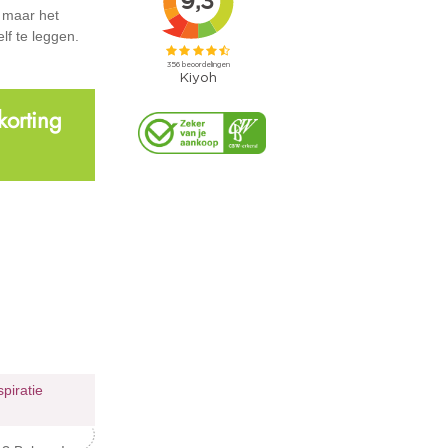
, maar het
lf te leggen.
korting
spiratie