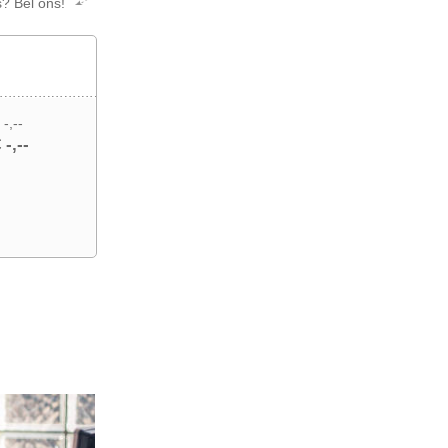
s? Bel ons!
 -,--
 -,--