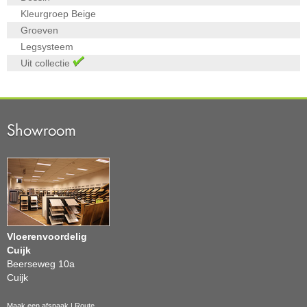
Kleurgroep
Beige
Groeven
Legsysteem
Uit collectie
Showroom
Vloerenvoordelig
Cuijk
Beerseweg 10a
Cuijk
Maak een afspaak
|
Route