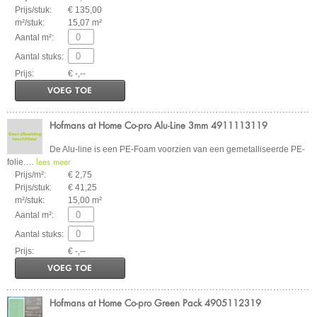
Prijs/stuk:
€ 135,00
m²/stuk:
15,07 m²
Aantal m²:
Aantal stuks:
Prijs:
€ -,--
VOEG TOE
Hofmans at Home Co-pro Alu-Line 3mm 4911113119
De Alu-line is een PE-Foam voorzien van een gemetalliseerde PE-
lees meer
folie.
…
Prijs/m²:
€ 2,75
Prijs/stuk:
€ 41,25
m²/stuk:
15,00 m²
Aantal m²:
Aantal stuks:
Prijs:
€ -,--
VOEG TOE
Hofmans at Home Co-pro Green Pack 4905112319