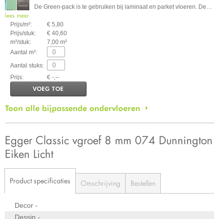
De Green-pack is te gebruiken bij laminaat en parket vloeren. De
…
lees meer
Prijs/m²:
€ 5,80
Prijs/stuk:
€ 40,60
m²/stuk:
7,00 m²
Aantal m²:
Aantal stuks:
Prijs:
€ -,--
VOEG TOE
Toon alle bijpassende ondervloeren
Egger Classic vgroef 8 mm 074 Dunnington
Eiken Licht
Product specificaties
Omschrijving
Bestellen
Decor
-
Dessin
-