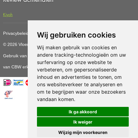
Kiyoh
Wij gebruiken cookies
Privacybeleid
Cookiebeleid
Update cookies preferences
© 2026 Vloerenvoordelig
Deze website is ontwikkeld door AGN
Wij maken gebruik van cookies en
andere tracking-technologieën om uw
Gebruik van deze site betekent dat u de
algemene voorwaarden
surfervaring op onze website te
van CBW erkende woonwinkels accepteert.
verbeteren, om gepersonaliseerde
inhoud en advertenties te tonen, om
ons websiteverkeer te analyseren en
om te begrijpen waar onze bezoekers
vandaan komen.
Vloerenvoordelig.nl is een onderdeel van
Ik ga akkoord
Ik weiger
Wijzig mijn voorkeuren