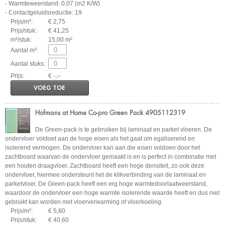
- Warmteweerstand: 0,07 (m2 K/W)
- Contactgeluidsreductie: 19
Prijs/m²:
€ 2,75
Prijs/stuk:
€ 41,25
m²/stuk:
15,00 m²
Aantal m²:
Aantal stuks:
Prijs:
€ -,--
VOEG TOE
Hofmans at Home Co-pro Green Pack 4905112319
De Green-pack is te gebruiken bij laminaat en parket vloeren. De
ondervloer voldoet aan de hoge eisen als het gaat om egaliserend en
isolerend vermogen. De ondervloer kan aan die eisen voldoen door het
zachtboard waarvan de ondervloer gemaakt is en is perfect in combinatie met
een houten draagvloer. Zachtboard heeft een hoge densiteit, zo ook deze
ondervloer, hiermee ondersteunt het de klikverbinding van de laminaat en
parketvloer. De Green-pack heeft een erg hoge warmtedoorlaatweerstand,
waardoor de ondervloer een hoge warmte isolerende waarde heeft en dus niet
gebruikt kan worden met vloerverwarming of vloerkoeling.
Prijs/m²:
€ 5,80
Prijs/stuk:
€ 40,60