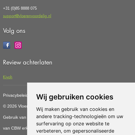
+31 (0)85 8888 075
support@vloerenvoordelig.nl
Volg ons
Review achterlaten
Kiyoh
Wij gebruiken cookies
Privacybeleid
Cookiebeleid
Update cookies preferences
© 2026 Vloerenvoordelig
Deze website is ontwikkeld door AGN
Wij maken gebruik van cookies en
andere tracking-technologieën om uw
Gebruik van deze site betekent dat u de
algemene voorwaarden
surfervaring op onze website te
van CBW erkende woonwinkels accepteert.
verbeteren, om gepersonaliseerde