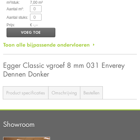
m²/stuk:
7,00 m²
Aantal m²:
Aantal stuks:
Prijs:
€ -,--
VOEG TOE
Toon alle bijpassende ondervloeren
Egger Classic vgroef 8 mm 031 Enverey
Dennen Donker
Product specificaties
Omschrijving
Bestellen
Showroom