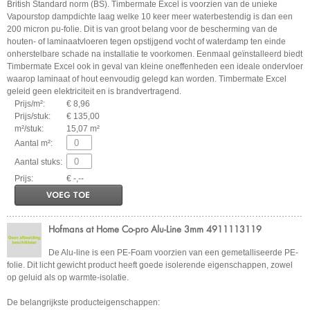
British Standard norm (BS). Timbermate Excel is voorzien van de unieke
Vapourstop dampdichte laag welke 10 keer meer waterbestendig is dan een
200 micron pu-folie. Dit is van groot belang voor de bescherming van de
houten- of laminaatvloeren tegen opstijgend vocht of waterdamp ten einde
onherstelbare schade na installatie te voorkomen. Eenmaal geïnstalleerd biedt
Timbermate Excel ook in geval van kleine oneffenheden een ideale ondervloer
waarop laminaat of hout eenvoudig gelegd kan worden. Timbermate Excel
geleid geen elektriciteit en is brandvertragend.
Prijs/m²:
€ 8,96
Prijs/stuk:
€ 135,00
m²/stuk:
15,07 m²
Aantal m²:
Aantal stuks:
Prijs:
€ -,--
VOEG TOE
Hofmans at Home Co-pro Alu-Line 3mm 4911113119
De Alu-line is een PE-Foam voorzien van een gemetalliseerde PE-
folie. Dit licht gewicht product heeft goede isolerende eigenschappen, zowel
op geluid als op warmte-isolatie.
De belangrijkste producteigenschappen: