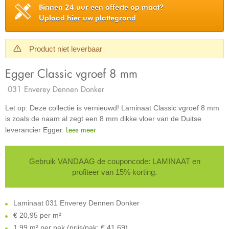
Binnen 24 uur een offerte op maat?
Upload hier uw plattegrond
Product niet leverbaar
Egger Classic vgroef 8 mm
031 Enverey Dennen Donker
Let op: Deze collectie is vernieuwd! Laminaat Classic vgroef 8 mm
is zoals de naam al zegt een 8 mm dikke vloer van de Duitse
Lees meer
leverancier Egger.
Gebruik VANDAAG de couponcode: LAMINAAT en
profiteer van 15% korting.
Laminaat 031 Enverey Dennen Donker
€
20,95 per m²
1,99 m² per pak (prijs/pak: € 41,69)