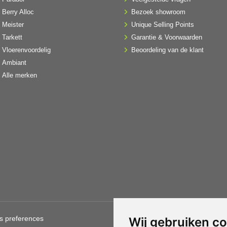
Berry Alloc
Bezoek showroom
Meister
Unique Selling Points
Tarkett
Garantie & Voorwaarden
Vloerenvoordelig
Beoordeling van de klant
Ambiant
Alle merken
s preferences
Gebruik van deze site betekent
Wij gebruiken c