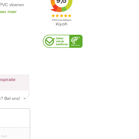
 PVC vloeren
Lees meer
nspiratie
s? Bel ons!
 -,--