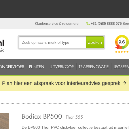
Klantenservice & retourneren
+31 (0)85 8888 075
Bere
Zoeken
ONDERVLOER
PLINTEN
UITVERKOOP
TRAPRENOVATIE
LEGSERV
Plan hier een afspraak voor interieuradvies gesprek
Bodiax BP500
Thor 555
De BP500 Thor PVC clickvloer collectie bestaat uit maarlief