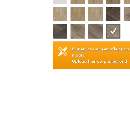
Binnen 24 uur een offerte op
maat?
Upload hier uw plattegrond