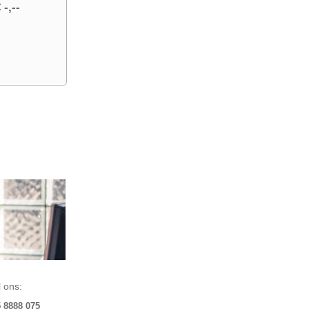
 -,--
 ons:
5 8888 075