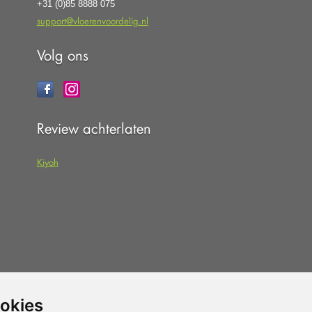
+31 (0)85 8888 075
support@vloerenvoordelig.nl
Volg ons
Review achterlaten
Kiyoh
 dat u de
algemene voorwaarden
van
ookies