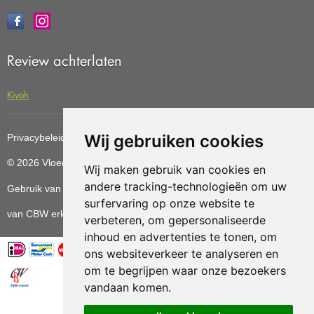
Review achterlaten
Kiyoh
Wij gebruiken cookies
Privacybeleid
Cookiebeleid
Update cookies preferences
© 2026 Vloerenvoordelig
Deze website is ontwikkeld door AGN
Wij maken gebruik van cookies en
andere tracking-technologieën om uw
Gebruik van deze site betekent dat u de
algemene voorwaarden
surfervaring op onze website te
van CBW erkende woonwinkels accepteert.
verbeteren, om gepersonaliseerde
inhoud en advertenties te tonen, om
ons websiteverkeer te analyseren en
om te begrijpen waar onze bezoekers
vandaan komen.
Vloerenvoordelig.nl is een onderdeel van