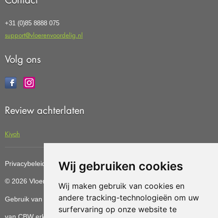
+31 (0)85 8888 075
support@vloerenvoordelig.nl
Volg ons
Review achterlaten
Kiyoh
Wij gebruiken cookies
Privacybeleid
Cookiebeleid
Update cookies preferences
© 2026 Vloerenvoordelig
Deze website is ontwikkeld door AGN
Wij maken gebruik van cookies en
andere tracking-technologieën om uw
Gebruik van deze site betekent dat u de
algemene voorwaarden
surfervaring op onze website te
van CBW erkende woonwinkels accepteert.