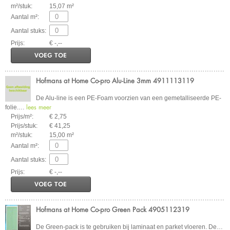
m²/stuk:
15,07 m²
Aantal m²:
Aantal stuks:
Prijs:
€ -,--
VOEG TOE
Hofmans at Home Co-pro Alu-Line 3mm 4911113119
De Alu-line is een PE-Foam voorzien van een gemetalliseerde PE-
lees meer
folie.
…
Prijs/m²:
€ 2,75
Prijs/stuk:
€ 41,25
m²/stuk:
15,00 m²
Aantal m²:
Aantal stuks:
Prijs:
€ -,--
VOEG TOE
Hofmans at Home Co-pro Green Pack 4905112319
De Green-pack is te gebruiken bij laminaat en parket vloeren. De
…