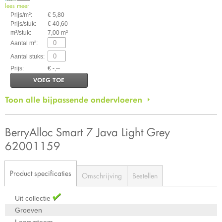
lees meer
Prijs/m²:
€ 5,80
Prijs/stuk:
€ 40,60
m²/stuk:
7,00 m²
Aantal m²:
Aantal stuks:
Prijs:
€ -,--
VOEG TOE
Toon alle bijpassende ondervloeren
BerryAlloc Smart 7 Java Light Grey
62001159
Product specificaties
Omschrijving
Bestellen
Uit collectie
Groeven