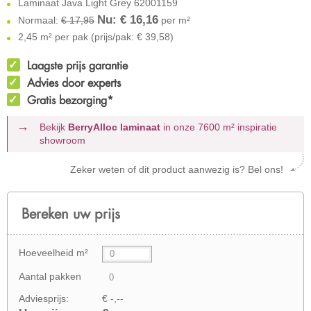
Laminaat Java Light Grey 62001159
Nu: €
16,16
Normaal:
€ 17,95
per m²
2,45 m² per pak (prijs/pak: € 39,58)
Laagste prijs garantie
Advies door experts
Gratis bezorging*
Bekijk
BerryAlloc laminaat
in onze 7600 m²
inspiratie
showroom
Zeker weten of dit product aanwezig is? Bel ons!
Bereken uw prijs
Hoeveelheid m²
Aantal pakken
Adviesprijs:
€ -,--