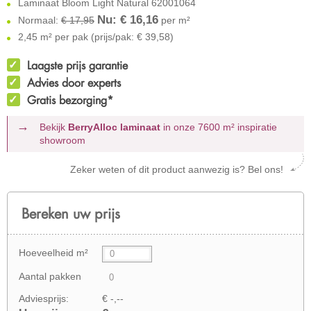
Laminaat Bloom Light Natural 62001064
Nu: €
16,16
Normaal:
€ 17,95
per m²
2,45 m² per pak (prijs/pak: € 39,58)
Laagste prijs garantie
Advies door experts
Gratis bezorging*
Bekijk
BerryAlloc laminaat
in onze 7600 m²
inspiratie
showroom
Zeker weten of dit product aanwezig is? Bel ons!
Bereken uw prijs
Hoeveelheid m²
Aantal pakken
Adviesprijs:
€ -,--