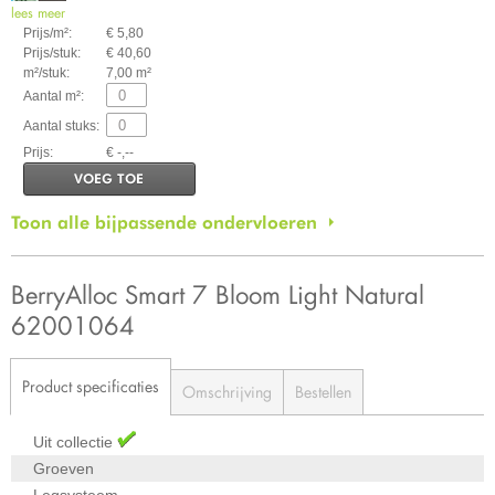
lees meer
Prijs/m²:
€ 5,80
Prijs/stuk:
€ 40,60
m²/stuk:
7,00 m²
Aantal m²:
Aantal stuks:
Prijs:
€ -,--
VOEG TOE
Toon alle bijpassende ondervloeren
BerryAlloc Smart 7 Bloom Light Natural
62001064
Product specificaties
Omschrijving
Bestellen
Uit collectie
Groeven