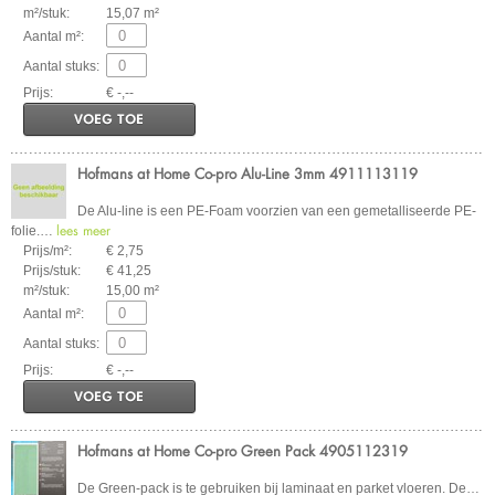
m²/stuk:
15,07 m²
Aantal m²:
Aantal stuks:
Prijs:
€ -,--
VOEG TOE
Hofmans at Home Co-pro Alu-Line 3mm 4911113119
De Alu-line is een PE-Foam voorzien van een gemetalliseerde PE-
lees meer
folie.
…
Prijs/m²:
€ 2,75
Prijs/stuk:
€ 41,25
m²/stuk:
15,00 m²
Aantal m²:
Aantal stuks:
Prijs:
€ -,--
VOEG TOE
Hofmans at Home Co-pro Green Pack 4905112319
De Green-pack is te gebruiken bij laminaat en parket vloeren. De
…