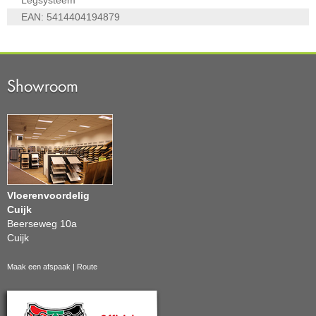
Legsysteem
EAN:
5414404194879
Showroom
Vloerenvoordelig
Cuijk
Beerseweg 10a
Cuijk
Maak een afspaak
|
Route