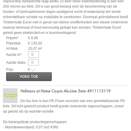
Vapourstop dampdichte laag welke 10 keer meer waterbestendig is dan een
200 micron pu-folie. Dit is van groot belang voor de bescherming van de
houten- of laminaatvloeren tegen opstijgend vocht of waterdamp ten einde
onherstelbare schade na installatie te voorkomen. Eenmaal geïnstalleerd biedt
Timbermate Excel ook in geval van kleine oneffenheden een ideale ondervloer
waarop laminaat of hout eenvoudig gelegd kan worden. Timbermate Excel
geleid geen elektriciteit en is brandvertragend.
Prijs/m²:
€ 8,96
Prijs/stuk:
€ 135,00
m²/stuk:
15,07 m²
Aantal m²:
Aantal stuks:
Prijs:
€ -,--
VOEG TOE
Hofmans at Home Co-pro Alu-Line 3mm 4911113119
De Alu-line is een PE-Foam voorzien van een gemetalliseerde PE-
folie. Dit licht gewicht product heeft goede isolerende eigenschappen, zowel
op geluid als op warmte-isolatie.
De belangrijkste producteigenschappen:
- Warmteweerstand: 0,07 (m2 K/W)