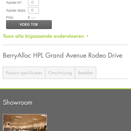
Aantal m²:
Aantal stuks:
Prijs:
€ -,--
VOEG TOE
Toon alle bijpassende ondervloeren
BerryAlloc HPL Grand Avenue Rodeo Drive
Product specificaties
Omschrijving
Bestellen
Showroom