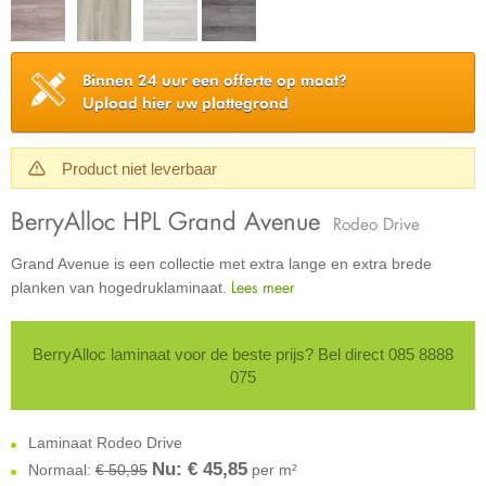
Binnen 24 uur een offerte op maat?
Upload hier uw plattegrond
Product niet leverbaar
BerryAlloc HPL Grand Avenue
Rodeo Drive
Grand Avenue is een collectie met extra lange en extra brede
Lees meer
planken van hogedruklaminaat.
BerryAlloc laminaat voor de beste prijs? Bel direct 085 8888
075
Laminaat Rodeo Drive
Nu: €
45,85
Normaal:
€ 50,95
per m²