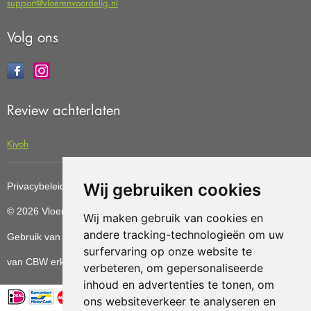
support@vloerenvoordelig.nl
Volg ons
Review achterlaten
Kiyoh
Wij gebruiken cookies
Privacybeleid
Cookiebeleid
Update cookies preferences
© 2026 Vloerenvoordelig
Deze website is ontwikkeld door AGN
Wij maken gebruik van cookies en
andere tracking-technologieën om uw
Gebruik van deze site betekent dat u de
algemene voorwaarden
surfervaring op onze website te
van CBW erkende woonwinkels accepteert.
verbeteren, om gepersonaliseerde
inhoud en advertenties te tonen, om
ons websiteverkeer te analyseren en