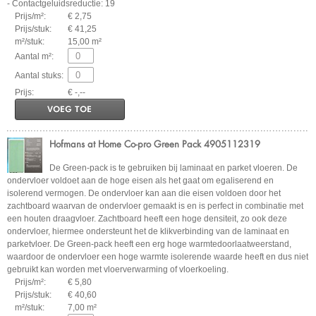
- Contactgeluidsreductie: 19
Prijs/m²:
€ 2,75
Prijs/stuk:
€ 41,25
m²/stuk:
15,00 m²
Aantal m²:
Aantal stuks:
Prijs:
€ -,--
VOEG TOE
Hofmans at Home Co-pro Green Pack 4905112319
De Green-pack is te gebruiken bij laminaat en parket vloeren. De
ondervloer voldoet aan de hoge eisen als het gaat om egaliserend en
isolerend vermogen. De ondervloer kan aan die eisen voldoen door het
zachtboard waarvan de ondervloer gemaakt is en is perfect in combinatie met
een houten draagvloer. Zachtboard heeft een hoge densiteit, zo ook deze
ondervloer, hiermee ondersteunt het de klikverbinding van de laminaat en
parketvloer. De Green-pack heeft een erg hoge warmtedoorlaatweerstand,
waardoor de ondervloer een hoge warmte isolerende waarde heeft en dus niet
gebruikt kan worden met vloerverwarming of vloerkoeling.
Prijs/m²:
€ 5,80
Prijs/stuk:
€ 40,60
m²/stuk:
7,00 m²