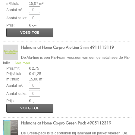
m²/stuk:
15,07 m²
Aantal m²:
Aantal stuks:
Prijs:
€ -,--
VOEG TOE
Hofmans at Home Co-pro Alu-Line 3mm 4911113119
De Alu-line is een PE-Foam voorzien van een gemetalliseerde PE-
lees meer
folie.
…
Prijs/m²:
€ 2,75
Prijs/stuk:
€ 41,25
m²/stuk:
15,00 m²
Aantal m²:
Aantal stuks:
Prijs:
€ -,--
VOEG TOE
Hofmans at Home Co-pro Green Pack 4905112319
De Green-pack is te gebruiken bij laminaat en parket vloeren. De
…