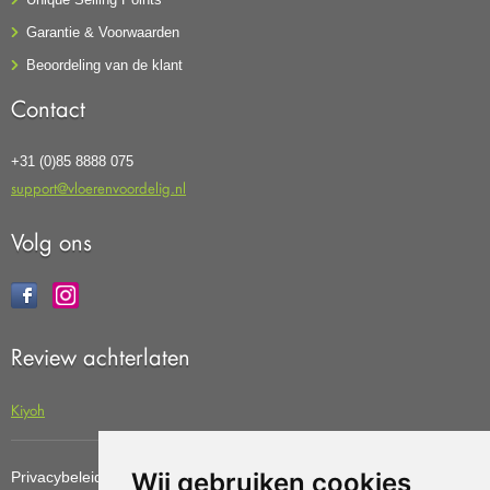
Garantie & Voorwaarden
Beoordeling van de klant
Contact
+31 (0)85 8888 075
support@vloerenvoordelig.nl
Volg ons
Review achterlaten
Kiyoh
Wij gebruiken cookies
Privacybeleid
Cookiebeleid
Update cookies preferences