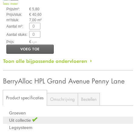
lees meer
Prijs/m²:
€ 5,80
Prijs/stuk:
€ 40,60
m²/stuk:
7,00 m²
Aantal m²:
Aantal stuks:
Prijs:
€ -,--
VOEG TOE
Toon alle bijpassende ondervloeren
BerryAlloc HPL Grand Avenue Penny Lane
Product specificaties
Omschrijving
Bestellen
Groeven
Uit collectie
Legsysteem