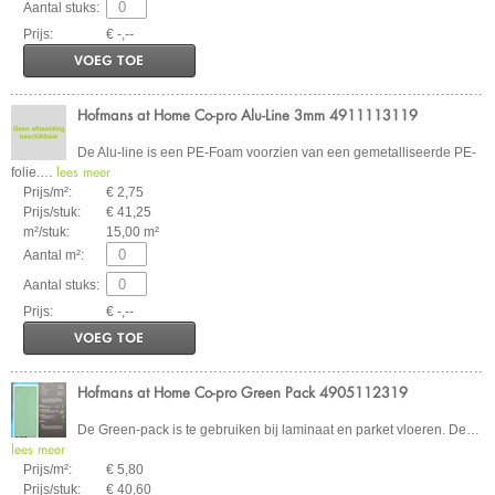
Aantal stuks:
Prijs:
€ -,--
VOEG TOE
Hofmans at Home Co-pro Alu-Line 3mm 4911113119
De Alu-line is een PE-Foam voorzien van een gemetalliseerde PE-
lees meer
folie.
…
Prijs/m²:
€ 2,75
Prijs/stuk:
€ 41,25
m²/stuk:
15,00 m²
Aantal m²:
Aantal stuks:
Prijs:
€ -,--
VOEG TOE
Hofmans at Home Co-pro Green Pack 4905112319
De Green-pack is te gebruiken bij laminaat en parket vloeren. De
…
lees meer
Prijs/m²:
€ 5,80
Prijs/stuk:
€ 40,60