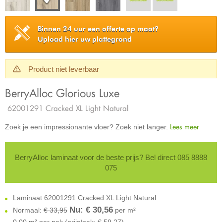
Binnen 24 uur een offerte op maat?
Upload hier uw plattegrond
Product niet leverbaar
BerryAlloc Glorious Luxe
62001291 Cracked XL Light Natural
Lees meer
Zoek je een impressionante vloer? Zoek niet langer.
BerryAlloc laminaat voor de beste prijs? Bel direct 085 8888
075
Laminaat 62001291 Cracked XL Light Natural
Nu: €
30,56
Normaal:
€ 33,95
per m²
0,00 m² per pak (prijs/pak: € 59,27)