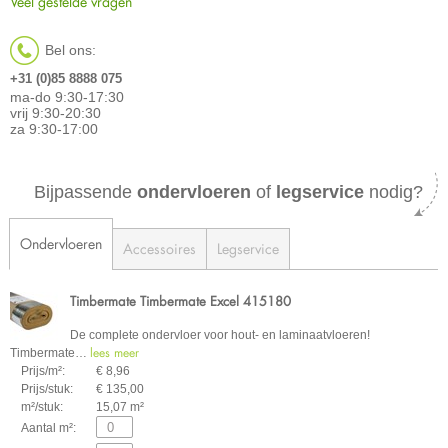
Veel gestelde vragen
Bel ons:
+31 (0)85 8888 075
ma-do 9:30-17:30
vrij 9:30-20:30
za 9:30-17:00
Bijpassende
ondervloeren
of
legservice
nodig?
Ondervloeren
Accessoires
Legservice
Timbermate Timbermate Excel 415180
De complete ondervloer voor hout- en laminaatvloeren!
lees meer
Timbermate
…
Prijs/m²:
€ 8,96
Prijs/stuk:
€ 135,00
m²/stuk:
15,07 m²
Aantal m²: