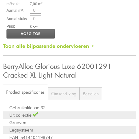
m²/stuk:
7,00 m²
Aantal m²:
Aantal stuks:
Prijs:
€ -,--
VOEG TOE
Toon alle bijpassende ondervloeren
BerryAlloc Glorious Luxe 62001291
Cracked XL Light Natural
Product specificaties
Omschrijving
Bestellen
Gebruiksklasse
32
Uit collectie
Groeven
Legsysteem
EAN:
5414404198747