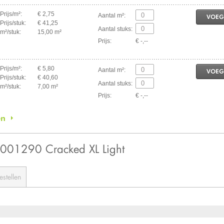
Prijs/m²:
€ 2,75
Aantal m²:
VOEG
Prijs/stuk:
€ 41,25
Aantal stuks:
m²/stuk:
15,00 m²
Prijs:
€ -,--
Prijs/m²:
€ 5,80
Aantal m²:
VOEG
Prijs/stuk:
€ 40,60
Aantal stuks:
m²/stuk:
7,00 m²
Prijs:
€ -,--
en
62001290 Cracked XL Light
estellen