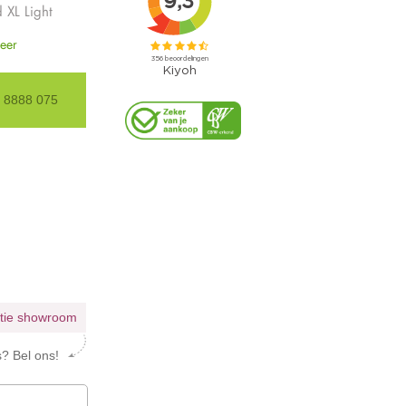
XL Light
eer
85 8888 075
atie showroom
s? Bel ons!