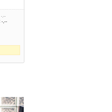
 -,--
 -,--