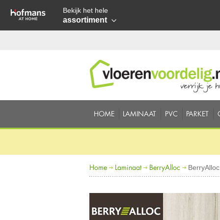
Bekijk het hele
assortiment
HOME
LAMINAAT
PVC
PARKET
Home
Laminaat
BerryAlloc
BerryAlloc