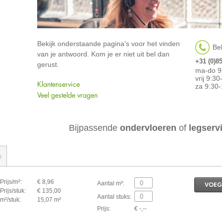
Bekijk onderstaande pagina's voor het vinden
Bel
van je antwoord. Kom je er niet uit bel dan
+31 (0)8
gerust.
ma-do 9
vrij 9:3
Klantenservice
za 9:30-
Veel gestelde vragen
Bijpassende
ondervloeren
of
legserv
e
Prijs/m²:
€ 8,96
Aantal m²:
VOEG
Prijs/stuk:
€ 135,00
Aantal stuks:
m²/stuk:
15,07 m²
Prijs:
€ -,--