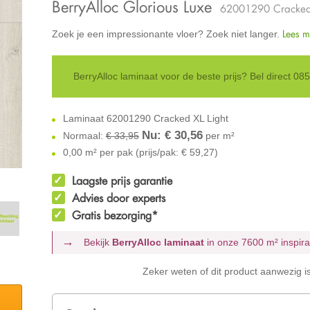
BerryAlloc Glorious Luxe
62001290 Cracked 
Lees m
Zoek je een impressionante vloer? Zoek niet langer.
BerryAlloc laminaat voor de beste prijs? Bel direct 0
Laminaat 62001290 Cracked XL Light
Nu: €
30,56
Normaal:
€ 33,95
per m²
0,00 m² per pak (prijs/pak: € 59,27)
Laagste prijs garantie
Advies door experts
Gratis bezorging*
Bekijk
BerryAlloc laminaat
in onze 7600 m²
inspir
Zeker weten of dit product aanwezig i