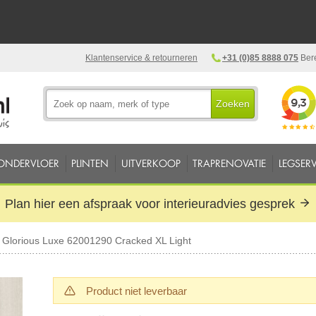
Klantenservice & retourneren
+31 (0)85 8888 075
Bere
Zoeken
ONDERVLOER
PLINTEN
UITVERKOOP
TRAPRENOVATIE
LEGSERV
Plan hier een afspraak voor interieuradvies gesprek
 Glorious Luxe 62001290 Cracked XL Light
Product niet leverbaar