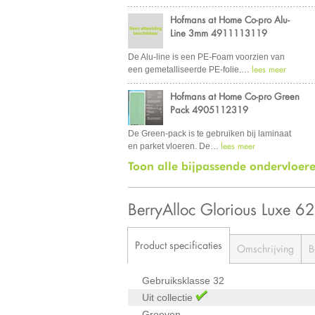
Hofmans at Home Co-pro Alu-
Line 3mm 4911113119
De Alu-line is een PE-Foam voorzien van
lees meer
een gemetalliseerde PE-folie.
…
Hofmans at Home Co-pro Green
Pack 4905112319
De Green-pack is te gebruiken bij laminaat
lees meer
en parket vloeren. De
…
Toon alle bijpassende ondervloer
BerryAlloc Glorious Luxe 
Product specificaties
Omschrijving
B
Gebruiksklasse
32
Uit collectie
Groeven