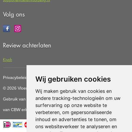
Volg ons
Review achterlaten
Kiyoh
Wij gebruiken cookies
Privacybeleid
Cookiebeleid
Update cookies preferences
© 2026 Vloerenvoordelig
Deze website is ontwikkeld door AGN
Wij maken gebruik van cookies en
andere tracking-technologieën om uw
Gebruik van deze site betekent dat u de
algemene voorwaarden
surfervaring op onze website te
van CBW erkende woonwinkels accepteert.
verbeteren, om gepersonaliseerde
inhoud en advertenties te tonen, om
ons websiteverkeer te analyseren en