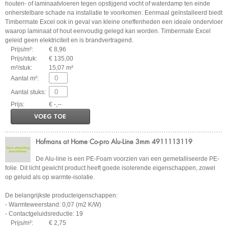
houten- of laminaatvloeren tegen opstijgend vocht of waterdamp ten einde
onherstelbare schade na installatie te voorkomen. Eenmaal geïnstalleerd biedt
Timbermate Excel ook in geval van kleine oneffenheden een ideale ondervloer
waarop laminaat of hout eenvoudig gelegd kan worden. Timbermate Excel
geleid geen elektriciteit en is brandvertragend.
Prijs/m²:
€ 8,96
Prijs/stuk:
€ 135,00
m²/stuk:
15,07 m²
Aantal m²:
Aantal stuks:
Prijs:
€ -,--
VOEG TOE
Hofmans at Home Co-pro Alu-Line 3mm 4911113119
De Alu-line is een PE-Foam voorzien van een gemetalliseerde PE-
folie. Dit licht gewicht product heeft goede isolerende eigenschappen, zowel
op geluid als op warmte-isolatie.
De belangrijkste producteigenschappen:
- Warmteweerstand: 0,07 (m2 K/W)
- Contactgeluidsreductie: 19
Prijs/m²:
€ 2,75