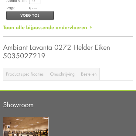
Aantal stuks:
Prijs:
€ -,--
VOEG TOE
Toon alle bijpassende ondervloeren
Ambiant Lavanta 0272 Helder Eiken
5035027219
Product specificaties
Omschrijving
Bestellen
Showroom