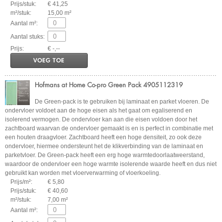
Prijs/stuk:
€ 41,25
m²/stuk:
15,00 m²
Aantal m²:
Aantal stuks:
Prijs:
€ -,--
VOEG TOE
Hofmans at Home Co-pro Green Pack 4905112319
De Green-pack is te gebruiken bij laminaat en parket vloeren. De
ondervloer voldoet aan de hoge eisen als het gaat om egaliserend en
isolerend vermogen. De ondervloer kan aan die eisen voldoen door het
zachtboard waarvan de ondervloer gemaakt is en is perfect in combinatie met
een houten draagvloer. Zachtboard heeft een hoge densiteit, zo ook deze
ondervloer, hiermee ondersteunt het de klikverbinding van de laminaat en
parketvloer. De Green-pack heeft een erg hoge warmtedoorlaatweerstand,
waardoor de ondervloer een hoge warmte isolerende waarde heeft en dus niet
gebruikt kan worden met vloerverwarming of vloerkoeling.
Prijs/m²:
€ 5,80
Prijs/stuk:
€ 40,60
m²/stuk:
7,00 m²
Aantal m²: