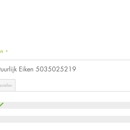
en
uurlijk Eiken 5035025219
estellen