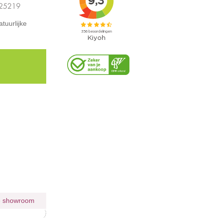
025219
tuurlijke
ie showroom