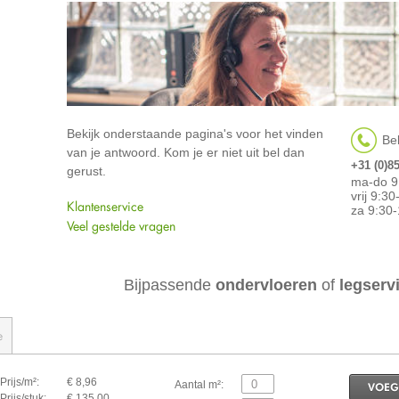
Bekijk onderstaande pagina's voor het vinden
Bel
van je antwoord. Kom je er niet uit bel dan
+31 (0)8
gerust.
ma-do 9
vrij 9:3
Klantenservice
za 9:30-
Veel gestelde vragen
Bijpassende
ondervloeren
of
legserv
e
Prijs/m²:
€ 8,96
Aantal m²:
VOEG
Prijs/stuk:
€ 135,00