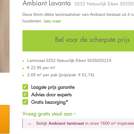
Ambiant Lavanta
0252 Natuurlijk Eiken 5035
Deze 8mm dikke laminaatvloer van Ambiant bestaat uit 4 na
Lees meer
houttinten.
Bel voor de scherpste prijs
Laminaat 0252 Natuurlijk Eiken 5035025219
€
22,95 per m²
2,69 m² per pak (prijs/pak: € 61,74)
Laagste prijs garantie
Advies door experts
Gratis bezorging*
Vraag gratis staal aan
Bekijk
Ambiant laminaat
in onze 7600 m²
inspirat