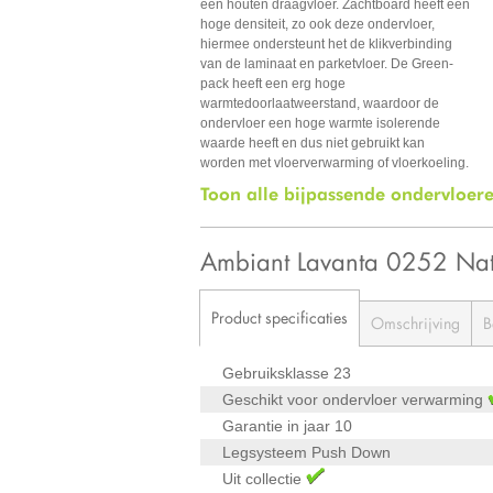
een houten draagvloer. Zachtboard heeft een
hoge densiteit, zo ook deze ondervloer,
hiermee ondersteunt het de klikverbinding
van de laminaat en parketvloer. De Green-
pack heeft een erg hoge
warmtedoorlaatweerstand, waardoor de
ondervloer een hoge warmte isolerende
waarde heeft en dus niet gebruikt kan
worden met vloerverwarming of vloerkoeling.
Toon alle bijpassende ondervloer
Ambiant Lavanta 0252 Nat
Product specificaties
Omschrijving
B
Gebruiksklasse
23
Geschikt voor ondervloer verwarming
Garantie in jaar
10
Legsysteem
Push Down
Uit collectie