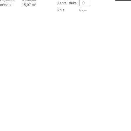
Aantal stuks:
m²/stuk:
15,07 m²
Prijs:
€ -,--