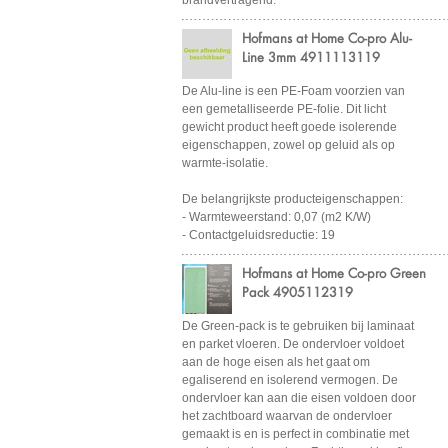
brandvertragend.
Hofmans at Home Co-pro Alu-
Line 3mm 4911113119
De Alu-line is een PE-Foam voorzien van
een gemetalliseerde PE-folie. Dit licht
gewicht product heeft goede isolerende
eigenschappen, zowel op geluid als op
warmte-isolatie.
De belangrijkste producteigenschappen:
- Warmteweerstand: 0,07 (m2 K/W)
- Contactgeluidsreductie: 19
Hofmans at Home Co-pro Green
Pack 4905112319
De Green-pack is te gebruiken bij laminaat
en parket vloeren. De ondervloer voldoet
aan de hoge eisen als het gaat om
egaliserend en isolerend vermogen. De
ondervloer kan aan die eisen voldoen door
het zachtboard waarvan de ondervloer
gemaakt is en is perfect in combinatie met