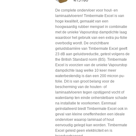
De complete ondervloer voor hout- en
laminaatvloeren! Timbermate Excel is van
hoge kwaliteit, gemaakt van een
hoogwaardig rubber mengsel in combinatie
met de unieke Vapourstop dampdichte laag
waardoor het gebruik van een extra pu-folie
overbodig wordt. De onzichtbare
geluidsbarrière van Timbermate Excel geeft
23 dB aan geluidsreductie, getest volgens de
the British Standard norm (BS). Timbermate
Excel is voorzien van de unieke Vapourstop
dampdichte laag welke 10 keer meer
waterbestendig is dan een 200 micron pu-
folie. Dit is van groot belang voor de
bescherming van de houten- of
laminaatvloeren tegen opstijgend vocht of
waterdamp ten einde onherstelbare schade
na installatie te voorkomen. Eenmaal
geïnstalleerd biedt Timbermate Excel ook in
geval van kleine oneffenheden een ideale
ondervloer waarop laminaat of hout
eenvoudig gelegd kan worden. Timbermate
Excel geleid geen elektriciteit en is