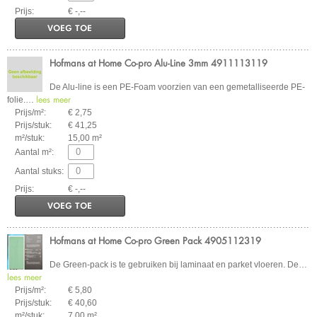
Prijs:
€ -,--
VOEG TOE
Hofmans at Home Co-pro Alu-Line 3mm 4911113119
De Alu-line is een PE-Foam voorzien van een gemetalliseerde PE-
lees meer
folie.
…
Prijs/m²:
€ 2,75
Prijs/stuk:
€ 41,25
m²/stuk:
15,00 m²
Aantal m²:
Aantal stuks:
Prijs:
€ -,--
VOEG TOE
Hofmans at Home Co-pro Green Pack 4905112319
De Green-pack is te gebruiken bij laminaat en parket vloeren. De
…
lees meer
Prijs/m²:
€ 5,80
Prijs/stuk:
€ 40,60
m²/stuk:
7,00 m²