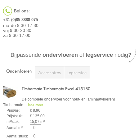
Bel ons:
+31 (0)85 8888 075
ma-do 9:30-17:30
vrij 9:30-20:30
za 9:30-17:00
Bijpassende
ondervloeren
of
legservice
nodig?
Ondervloeren
Accessoires
Legservice
Timbermate Timbermate Excel 415180
De complete ondervloer voor hout- en laminaatvloeren!
lees meer
Timbermate
…
Prijs/m²:
€ 8,96
Prijs/stuk:
€ 135,00
m²/stuk:
15,07 m²
Aantal m²:
Aantal stuks: