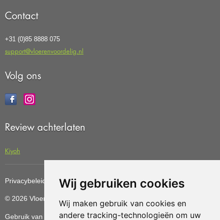
Contact
+31 (0)85 8888 075
support@vloerenvoordelig.nl
Volg ons
Review achterlaten
Kiyoh
Wij gebruiken cookies
Privacybeleid
Cookiebeleid
Update cookies preferences
© 2026 Vloerenvoordelig
Deze website is ontwikkeld door AGN
Wij maken gebruik van cookies en
andere tracking-technologieën om uw
Gebruik van deze site betekent dat u de
algemene voorwaarden