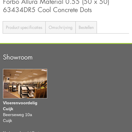
Forbo Allura Material 0.55 (50 x 50)
63434DR5 Cool Concrete Dots
Product specificaties
Omschrijving
Bestellen
Showroom
Vloerenvoordelig
Cuijk
Beerseweg 10a
Cuijk