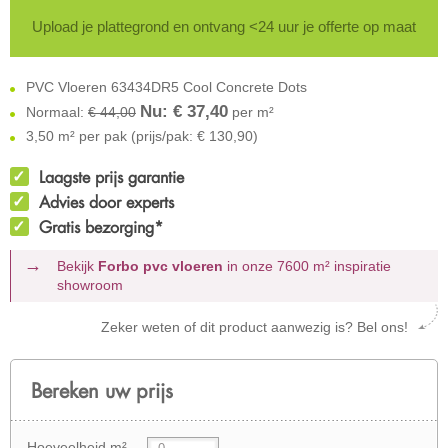
Upload je plattegrond en ontvang <24 uur je offerte op maat
PVC Vloeren 63434DR5 Cool Concrete Dots
Nu: €
37,40
Normaal:
€ 44,00
per m²
3,50 m² per pak (prijs/pak: € 130,90)
Laagste prijs garantie
Advies door experts
Gratis bezorging*
Bekijk
Forbo pvc vloeren
in onze 7600 m²
inspiratie
showroom
Zeker weten of dit product aanwezig is? Bel ons!
Bereken uw prijs
Hoeveelheid m²