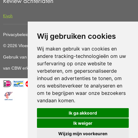
Review achterlaten
Kiyoh
Wij gebruiken cookies
Privacybeleid
Cookiebeleid
Update cookies preferences
© 2026 Vloerenvoordelig
Deze website is ontwikkeld door AGN
Wij maken gebruik van cookies en
andere tracking-technologieën om uw
Gebruik van deze site betekent dat u de
algemene voorwaarden
surfervaring op onze website te
van CBW erkende woonwinkels accepteert.
verbeteren, om gepersonaliseerde
inhoud en advertenties te tonen, om
ons websiteverkeer te analyseren en
om te begrijpen waar onze bezoekers
vandaan komen.
Vloerenvoordelig.nl is een onderdeel van
Ik ga akkoord
Ik weiger
Wijzig mijn voorkeuren