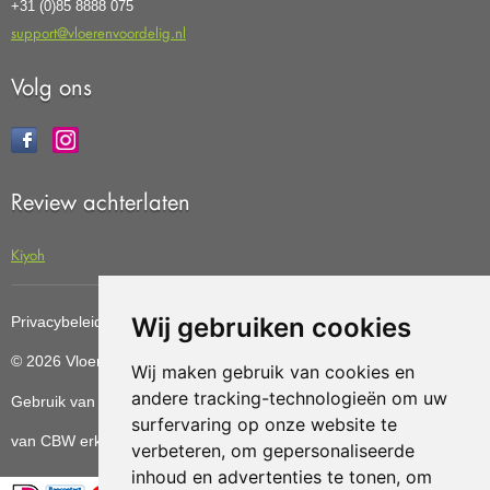
+31 (0)85 8888 075
support@vloerenvoordelig.nl
Volg ons
Review achterlaten
Kiyoh
Wij gebruiken cookies
Privacybeleid
Cookiebeleid
Update cookies preferences
© 2026 Vloerenvoordelig
Deze website is ontwikkeld door AGN
Wij maken gebruik van cookies en
andere tracking-technologieën om uw
Gebruik van deze site betekent dat u de
algemene voorwaarden
surfervaring op onze website te
van CBW erkende woonwinkels accepteert.
verbeteren, om gepersonaliseerde
inhoud en advertenties te tonen, om