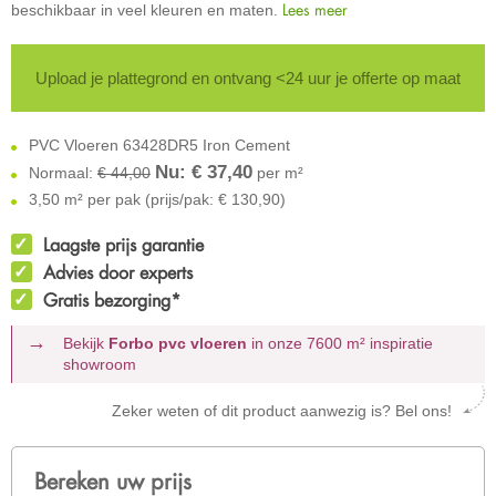
Lees meer
beschikbaar in veel kleuren en maten.
Upload je plattegrond en ontvang <24 uur je offerte op maat
PVC Vloeren 63428DR5 Iron Cement
Nu: €
37,40
Normaal:
€ 44,00
per m²
3,50 m² per pak (prijs/pak: € 130,90)
Laagste prijs garantie
Advies door experts
Gratis bezorging*
Bekijk
Forbo pvc vloeren
in onze 7600 m²
inspiratie
showroom
Zeker weten of dit product aanwezig is? Bel ons!
Bereken uw prijs