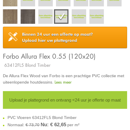
Binnen 24 uur een offerte op maat?
Upload hier uw plattegrond
Forbo Allura Flex 0.55 (120x20)
63412FL5 Blond Timber
De Allura Flex Wood van Forbo is een prachtige PVC collectie met
Lees meer
uiteenlopende houtdessins.
Upload je plattegrond en ontvang <24 uur je offerte op maat
PVC Vloeren 63412FL5 Blond Timber
Nu: €
62,65
Normaal:
€ 73,70
per m²