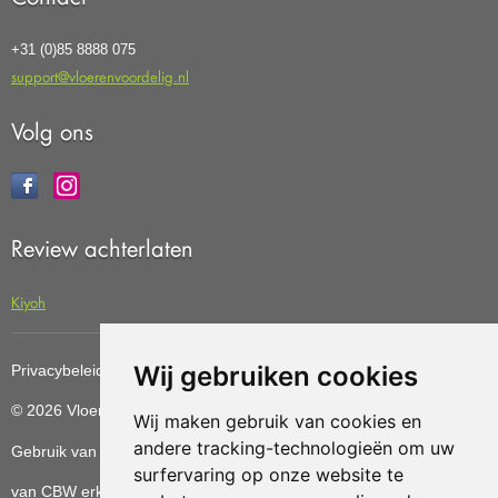
+31 (0)85 8888 075
support@vloerenvoordelig.nl
Volg ons
Review achterlaten
Kiyoh
Wij gebruiken cookies
Privacybeleid
Cookiebeleid
Update cookies preferences
© 2026 Vloerenvoordelig
Deze website is ontwikkeld door AGN
Wij maken gebruik van cookies en
andere tracking-technologieën om uw
Gebruik van deze site betekent dat u de
algemene voorwaarden
surfervaring op onze website te
van CBW erkende woonwinkels accepteert.