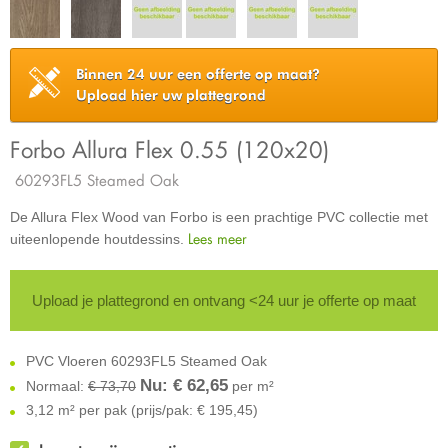
Binnen 24 uur een offerte op maat?
Upload hier uw plattegrond
Forbo Allura Flex 0.55 (120x20)
60293FL5 Steamed Oak
De Allura Flex Wood van Forbo is een prachtige PVC collectie met
Lees meer
uiteenlopende houtdessins.
Upload je plattegrond en ontvang <24 uur je offerte op maat
PVC Vloeren 60293FL5 Steamed Oak
Nu: €
62,65
Normaal:
€ 73,70
per m²
3,12 m² per pak (prijs/pak: € 195,45)