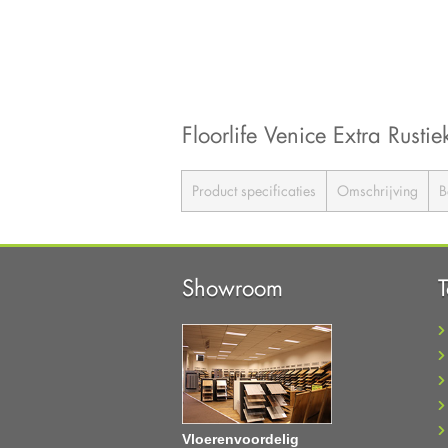
Floorlife Venice Extra Rustie
Product specificaties
Omschrijving
B
Showroom
Vloerenvoordelig