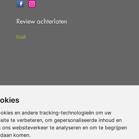
Review achterlaten
Kiyoh
 dat u de
algemene voorwaarden
van
ookies
pteert.
ookies en andere tracking-technologieën om uw
site te verbeteren, om gepersonaliseerde inhoud en
Vloerenvoordelig.nl is een onderdeel van
m ons websiteverkeer te analyseren en om te begrijpen
ndaan komen.