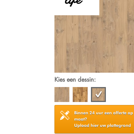
Kies een dessin:
Binnen 24 uur een offerte op
maat?
Upload hier uw plattegrond