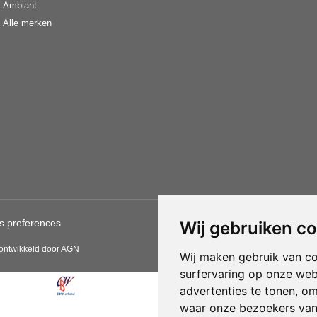
Ambiant
Alle merken
s preferences
Gebruik van deze site betekent
Wij gebruiken c
CBW erkende woonwinkels acce
 ontwikkeld door AGN
Wij maken gebruik van c
surfervaring op onze web
advertenties te tonen, o
waar onze bezoekers va