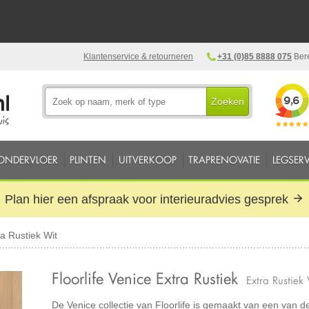
Klantenservice & retourneren
+31 (0)85 8888 075
Bere
Zoeken
ONDERVLOER
PLINTEN
UITVERKOOP
TRAPRENOVATIE
LEGSERV
Plan hier een afspraak voor interieuradvies gesprek
ra Rustiek Wit
Floorlife Venice Extra Rustiek
Extra Rustiek
De Venice collectie van Floorlife is gemaakt van een van d