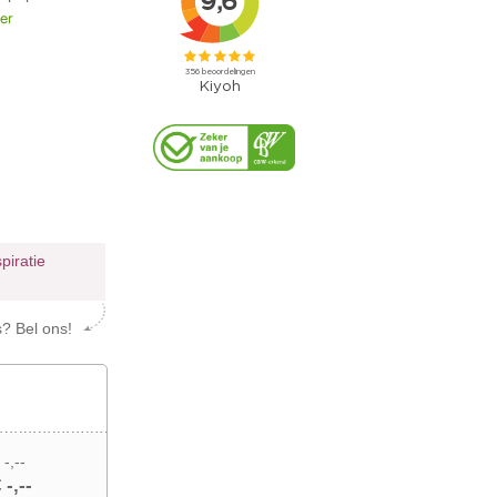
er
spiratie
s? Bel ons!
 -,--
 -,--