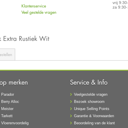
vrij 9:3
Klantenservice
za 9:30-
Veel gestelde vragen
k Extra Rustiek Wit
estellen
Top merken
Service & Info
Parador
Veelgestelde vragen
Berry Alloc
Bezoek showroom
Meister
Unique Selling Points
Tarkett
Garantie & Voorwaarden
Vloerenvoordelig
Beoordeling van de klant