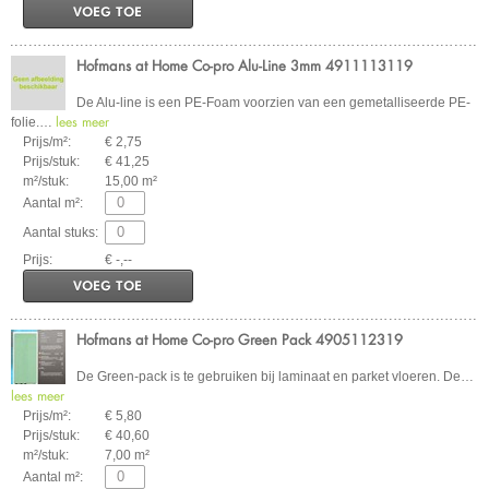
VOEG TOE
Hofmans at Home Co-pro Alu-Line 3mm 4911113119
De Alu-line is een PE-Foam voorzien van een gemetalliseerde PE-
lees meer
folie.
…
Prijs/m²:
€ 2,75
Prijs/stuk:
€ 41,25
m²/stuk:
15,00 m²
Aantal m²:
Aantal stuks:
Prijs:
€ -,--
VOEG TOE
Hofmans at Home Co-pro Green Pack 4905112319
De Green-pack is te gebruiken bij laminaat en parket vloeren. De
…
lees meer
Prijs/m²:
€ 5,80
Prijs/stuk:
€ 40,60
m²/stuk:
7,00 m²
Aantal m²: