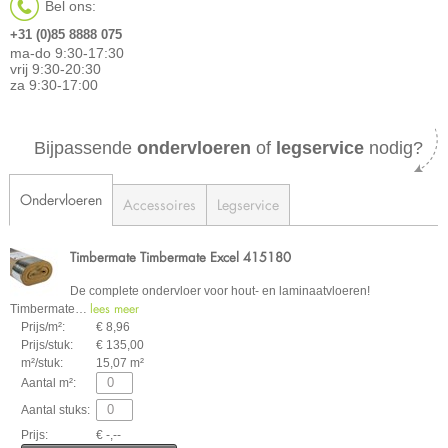
Bel ons:
+31 (0)85 8888 075
ma-do 9:30-17:30
vrij 9:30-20:30
za 9:30-17:00
Bijpassende
ondervloeren
of
legservice
nodig?
Ondervloeren
Accessoires
Legservice
Timbermate Timbermate Excel 415180
De complete ondervloer voor hout- en laminaatvloeren!
lees meer
Timbermate
…
Prijs/m²:
€ 8,96
Prijs/stuk:
€ 135,00
m²/stuk:
15,07 m²
Aantal m²:
Aantal stuks:
Prijs:
€ -,--