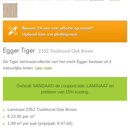
Binnen 24 uur een offerte op maat?
Upload hier uw plattegrond
Egger Tiger
2352 Traditional Oak Brown
De Tiger laminaatcollectie van het merk Egger bestaat uit 4
Lees meer
natuurlijke tinten.
Gebruik VANDAAG de couponcode: LAMINAAT en
profiteer van 15% korting.
Laminaat 2352 Traditional Oak Brown
€
23,95 per m²
1,99 m² per pak (prijs/pak: € 47,66)