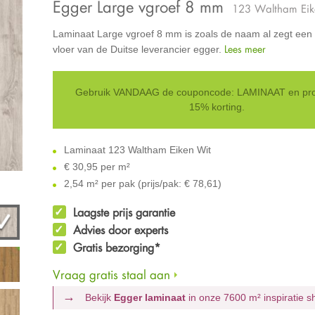
Egger Large vgroef 8 mm
123 Waltham Eik
Laminaat Large vgroef 8 mm is zoals de naam al zegt een
Lees meer
vloer van de Duitse leverancier egger.
Gebruik VANDAAG de couponcode: LAMINAAT en prof
15% korting.
Laminaat 123 Waltham Eiken Wit
€
30,95 per m²
2,54 m² per pak (prijs/pak: € 78,61)
Laagste prijs garantie
Advies door experts
Gratis bezorging*
Vraag gratis staal aan
Bekijk
Egger laminaat
in onze 7600 m²
inspiratie