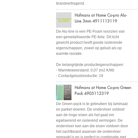
brandvertragend.
Hofmans at Home Co-pro Alu-
Line 3mm 4911113119
De Alu-line is een PE-Foam voorzien van
een gemetalliseerde PE-folie. Dit licht
gewicht product heeft goede isolerende
eigenschappen, zowel op geluid als op
warmte-isolatie.
De belangrijkste producteigenschappen:
- Warmteweerstand: 0,07 (m2 K/W)
- Contactgeluidsreductie: 19
Hofmans at Home Co-pro Green
Pack 4905112319
De Green-pack is te gebruiken bij laminaat
en parket vloeren. De ondervloer voldoet
aan de hoge eisen als het gaat om
egaliserend en isolerend vermogen. De
ondervloer kan aan die eisen voldoen door
het zachtboard waarvan de ondervloer
gemaakt is en is perfect in combinatie met