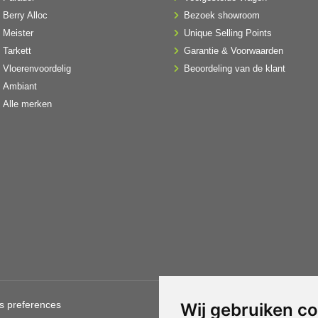
Berry Alloc
Bezoek showroom
Meister
Unique Selling Points
Tarkett
Garantie & Voorwaarden
Vloerenvoordelig
Beoordeling van de klant
Ambiant
Alle merken
s preferences
Gebruik van deze site betekent
Wij gebruiken c