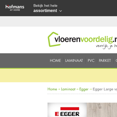
Bekijk het hele
assortiment
HOME
LAMINAAT
PVC
PARKET
Home
Laminaat
Egger
Egger Large v