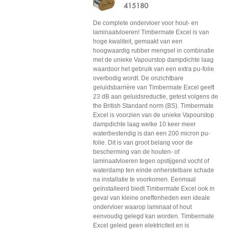
415180
De complete ondervloer voor hout- en
laminaatvloeren! Timbermate Excel is van
hoge kwaliteit, gemaakt van een
hoogwaardig rubber mengsel in combinatie
met de unieke Vapourstop dampdichte laag
waardoor het gebruik van een extra pu-folie
overbodig wordt. De onzichtbare
geluidsbarrière van Timbermate Excel geeft
23 dB aan geluidsreductie, getest volgens de
the British Standard norm (BS). Timbermate
Excel is voorzien van de unieke Vapourstop
dampdichte laag welke 10 keer meer
waterbestendig is dan een 200 micron pu-
folie. Dit is van groot belang voor de
bescherming van de houten- of
laminaatvloeren tegen opstijgend vocht of
waterdamp ten einde onherstelbare schade
na installatie te voorkomen. Eenmaal
geïnstalleerd biedt Timbermate Excel ook in
geval van kleine oneffenheden een ideale
ondervloer waarop laminaat of hout
eenvoudig gelegd kan worden. Timbermate
Excel geleid geen elektriciteit en is