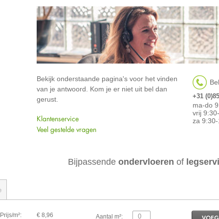
Bekijk onderstaande pagina's voor het vinden
Bel
van je antwoord. Kom je er niet uit bel dan
+31 (0)8
gerust.
ma-do 9
vrij 9:3
Klantenservice
za 9:30-
Veel gestelde vragen
Bijpassende
ondervloeren
of
legserv
e
Prijs/m²:
€ 8,96
Aantal m²:
VOEG