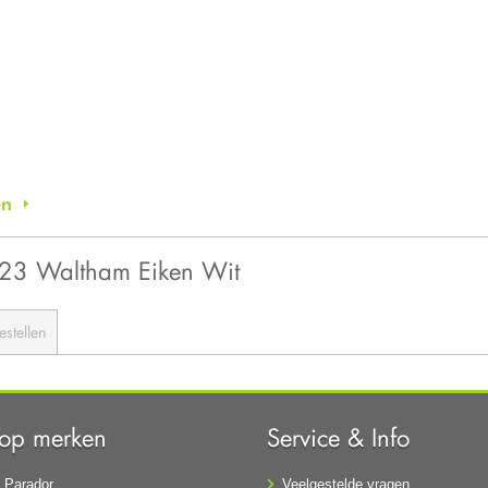
en
123 Waltham Eiken Wit
estellen
Top merken
Service & Info
Parador
Veelgestelde vragen