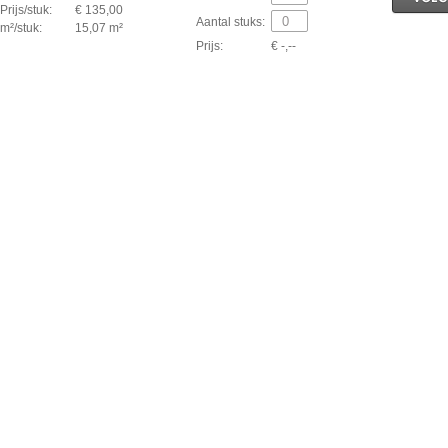
Prijs/stuk:
€ 135,00
Aantal stuks:
m²/stuk:
15,07 m²
Prijs:
€ -,--