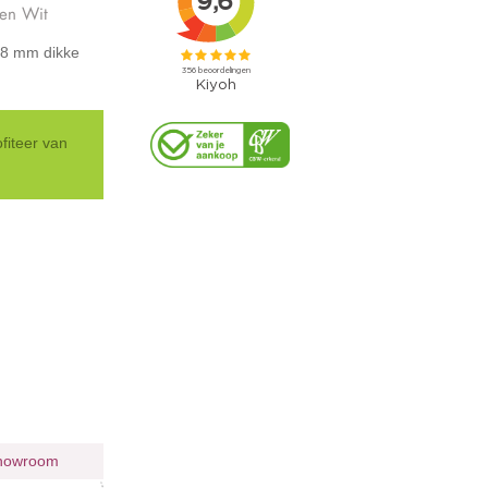
en Wit
 8 mm dikke
iteer van
 showroom