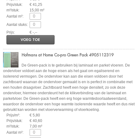
Prijs/stuk:
€ 41,25
m²/stuk:
15,00 m²
Aantal m²:
Aantal stuks:
Prijs:
€ -,--
VOEG TOE
Hofmans at Home Co-pro Green Pack 4905112319
De Green-pack is te gebruiken bij laminaat en parket vloeren. De
ondervloer voldoet aan de hoge eisen als het gaat om egaliserend en
isolerend vermogen. De ondervloer kan aan die eisen voldoen door het
zachtboard waarvan de ondervloer gemaakt is en is perfect in combinatie met
een houten draagvloer. Zachtboard heeft een hoge densiteit, zo ook deze
ondervloer, hiermee ondersteunt het de klikverbinding van de laminaat en
parketvloer. De Green-pack heeft een erg hoge warmtedoorlaatweerstand,
waardoor de ondervloer een hoge warmte isolerende waarde heeft en dus niet
gebruikt kan worden met vloerverwarming of vloerkoeling.
Prijs/m²:
€ 5,80
Prijs/stuk:
€ 40,60
m²/stuk:
7,00 m²
Aantal m²: