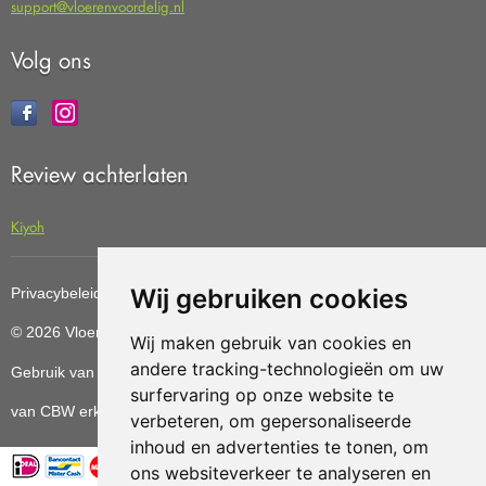
support@vloerenvoordelig.nl
Volg ons
Review achterlaten
Kiyoh
Wij gebruiken cookies
Privacybeleid
Cookiebeleid
Update cookies preferences
© 2026 Vloerenvoordelig
Deze website is ontwikkeld door AGN
Wij maken gebruik van cookies en
andere tracking-technologieën om uw
Gebruik van deze site betekent dat u de
algemene voorwaarden
surfervaring op onze website te
van CBW erkende woonwinkels accepteert.
verbeteren, om gepersonaliseerde
inhoud en advertenties te tonen, om
ons websiteverkeer te analyseren en