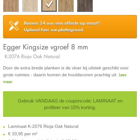
Binnen 24 uur een offerte op maat?
Upload hier uw plattegrond
Egger Kingsize vgroef 8 mm
K-2076 Rioja Oak Natural
Door de extra brede planken is de vloer bij uitstek geschikt voor
Lees
grote ruimtes - daarin komen de houtdecoren prachtig uit.
meer
Gebruik VANDAAG de couponcode: LAMINAAT en
profiteer van 15% korting.
Laminaat K-2076 Rioja Oak Natural
€
33,95 per m²