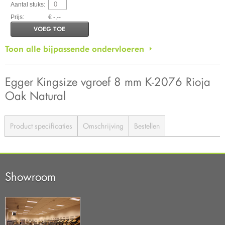
Aantal stuks:
Prijs:
€ -,--
VOEG TOE
Toon alle bijpassende ondervloeren
Egger Kingsize vgroef 8 mm K-2076 Rioja
Oak Natural
Product specificaties
Omschrijving
Bestellen
Showroom