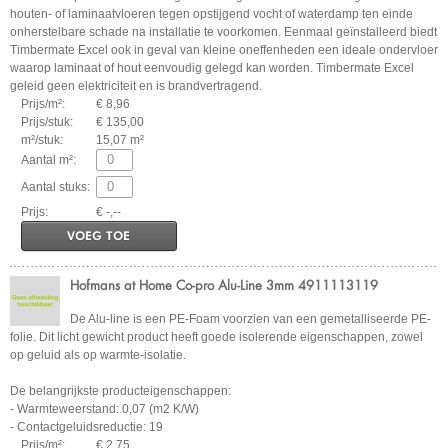
houten- of laminaatvloeren tegen opstijgend vocht of waterdamp ten einde
onherstelbare schade na installatie te voorkomen. Eenmaal geïnstalleerd biedt
Timbermate Excel ook in geval van kleine oneffenheden een ideale ondervloer
waarop laminaat of hout eenvoudig gelegd kan worden. Timbermate Excel
geleid geen elektriciteit en is brandvertragend.
Prijs/m²:
€ 8,96
Prijs/stuk:
€ 135,00
m²/stuk:
15,07 m²
Aantal m²:
Aantal stuks:
Prijs:
€ -,--
VOEG TOE
Hofmans at Home Co-pro Alu-Line 3mm 4911113119
De Alu-line is een PE-Foam voorzien van een gemetalliseerde PE-
folie. Dit licht gewicht product heeft goede isolerende eigenschappen, zowel
op geluid als op warmte-isolatie.
De belangrijkste producteigenschappen:
- Warmteweerstand: 0,07 (m2 K/W)
- Contactgeluidsreductie: 19
Prijs/m²:
€ 2,75