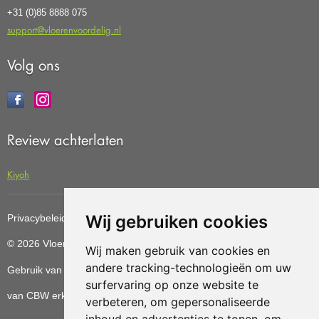
+31 (0)85 8888 075
support@vloerenvoordelig.nl
Volg ons
Review achterlaten
Kiyoh
Wij gebruiken cookies
Privacybeleid
Cookiebeleid
Update cookies preferences
© 2026 Vloerenvoordelig
Deze website is ontwikkeld door AGN
Wij maken gebruik van cookies en
andere tracking-technologieën om uw
Gebruik van deze site betekent dat u de
algemene voorwaarden
surfervaring op onze website te
van CBW erkende woonwinkels accepteert.
verbeteren, om gepersonaliseerde