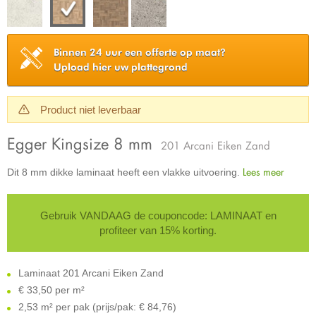
Binnen 24 uur een offerte op maat?
Upload hier uw plattegrond
Product niet leverbaar
Egger Kingsize 8 mm
201 Arcani Eiken Zand
Lees meer
Dit 8 mm dikke laminaat heeft een vlakke uitvoering.
Gebruik VANDAAG de couponcode: LAMINAAT en
profiteer van 15% korting.
Laminaat 201 Arcani Eiken Zand
€
33,50 per m²
2,53 m² per pak (prijs/pak: € 84,76)