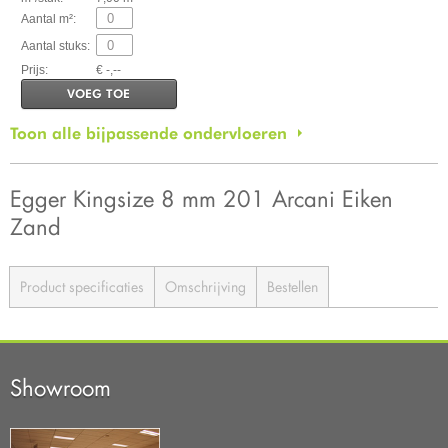
Aantal m²:
Aantal stuks:
Prijs:
€ -,--
VOEG TOE
Toon alle bijpassende ondervloeren
Egger Kingsize 8 mm 201 Arcani Eiken
Zand
Product specificaties
Omschrijving
Bestellen
Showroom