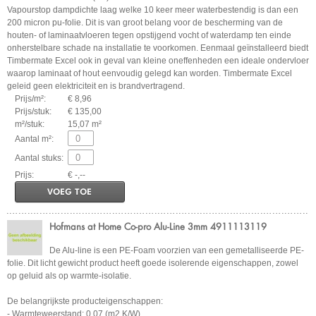
Vapourstop dampdichte laag welke 10 keer meer waterbestendig is dan een
200 micron pu-folie. Dit is van groot belang voor de bescherming van de
houten- of laminaatvloeren tegen opstijgend vocht of waterdamp ten einde
onherstelbare schade na installatie te voorkomen. Eenmaal geïnstalleerd biedt
Timbermate Excel ook in geval van kleine oneffenheden een ideale ondervloer
waarop laminaat of hout eenvoudig gelegd kan worden. Timbermate Excel
geleid geen elektriciteit en is brandvertragend.
Prijs/m²:
€ 8,96
Prijs/stuk:
€ 135,00
m²/stuk:
15,07 m²
Aantal m²:
Aantal stuks:
Prijs:
€ -,--
VOEG TOE
Hofmans at Home Co-pro Alu-Line 3mm 4911113119
De Alu-line is een PE-Foam voorzien van een gemetalliseerde PE-
folie. Dit licht gewicht product heeft goede isolerende eigenschappen, zowel
op geluid als op warmte-isolatie.
De belangrijkste producteigenschappen:
- Warmteweerstand: 0,07 (m2 K/W)