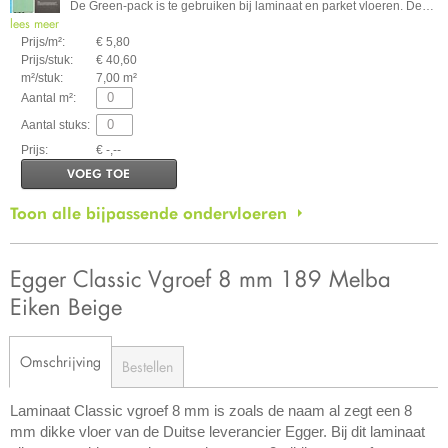
De Green-pack is te gebruiken bij laminaat en parket vloeren. De
…
lees meer
Prijs/m²:
€ 5,80
Prijs/stuk:
€ 40,60
m²/stuk:
7,00 m²
Aantal m²:
Aantal stuks:
Prijs:
€ -,--
VOEG TOE
Toon alle bijpassende ondervloeren
Egger Classic Vgroef 8 mm 189 Melba
Eiken Beige
Omschrijving
Bestellen
Laminaat Classic vgroef 8 mm is zoals de naam al zegt een 8
mm dikke vloer van de Duitse leverancier Egger. Bij dit laminaat