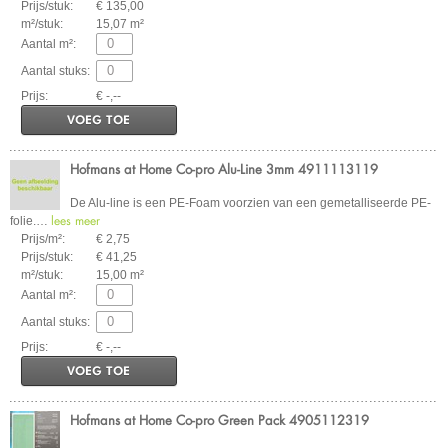
Prijs/stuk:
€ 135,00
m²/stuk:
15,07 m²
Aantal m²:
Aantal stuks:
Prijs:
€ -,--
VOEG TOE
Hofmans at Home Co-pro Alu-Line 3mm 4911113119
De Alu-line is een PE-Foam voorzien van een gemetalliseerde PE-
lees meer
folie.
…
Prijs/m²:
€ 2,75
Prijs/stuk:
€ 41,25
m²/stuk:
15,00 m²
Aantal m²:
Aantal stuks:
Prijs:
€ -,--
VOEG TOE
Hofmans at Home Co-pro Green Pack 4905112319